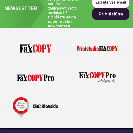
súťažiach a
NEWSLETTER
zaujímavých foto
Prívesky, dog tagy, odznaky
novinkách?
Prihláste sa na
odber nášho
Doplnky do kancelárie, domácnosti, auta
newslettera.
Darčeky
PO-PIA 7:30 - 17:00
napíšte nám
0850 11 15 16
faxcopy@faxcopy.sk
Úvod
Produkty
Novinky
Blog
Kontakty
Môj profil