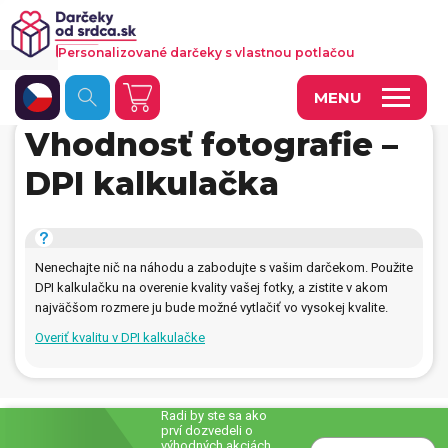
Personalizované darčeky s vlastnou potlačou
MENU
Vhodnosť fotografie –
Fotoobrazy a dekorácie
DPI kalkulačka
Hrnčeky a keramika
Kalendáre
Nenechajte nič na náhodu a zabodujte s vašim darčekom. Použite
Fotoknihy a fotozošity
DPI kalkulačku na overenie kvality vašej fotky, a zistite v akom
najväčšom rozmere ju bude možné vytlačiť vo vysokej kvalite.
Personalizované hry
Overiť kvalitu v DPI kalkulačke
Tričká a odevy
Vankúše a iný textil
Radi by ste sa ako
prví dozvedeli o
Tašky, vaky, ruksaky
výhodných akciách,