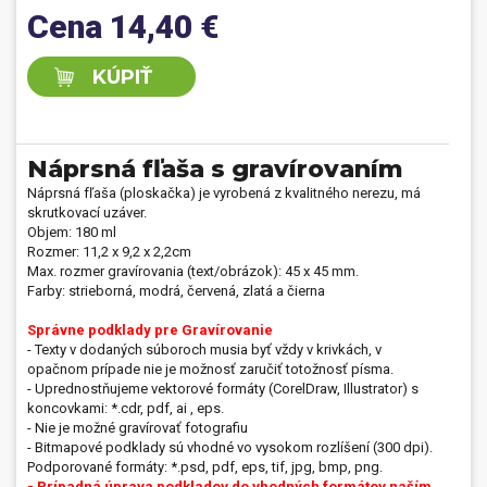
Cena 14,40 €
vás inšpirujú aj
tieto vtipné texty na ploskačku:
Jehličí nás nezničí,
Prvá pomoc pri otrave nealkom, Nevyhnutná výbava modernej ženy, či
Nie som kaktus musím piť. Ploskačka s vlastným gravírovaním je
KÚPIŤ
ideálna aj ako
darček pre priateľa
,
darček pre manžela
,
darček pre
dedka
alebo ako originálny
darček na Vianoce
pod vianočný
stromček.
Náprsná fľaša s gravírovaním
Náprsná fľaša (ploskačka) je vyrobená z kvalitného nerezu, má
skrutkovací uzáver.
Objem: 180 ml
Rozmer: 11,2 x 9,2 x 2,2cm
Max. rozmer gravírovania (text/obrázok): 45 x 45 mm.
Farby: strieborná, modrá, červená, zlatá a čierna
Správne podklady pre Gravírovanie
- Texty v dodaných súboroch musia byť vždy v krivkách, v
opačnom prípade nie je možnosť zaručiť totožnosť písma.
- Uprednostňujeme vektorové formáty (CorelDraw, Illustrator) s
koncovkami: *.cdr, pdf, ai , eps.
- Nie je možné gravírovať fotografiu
- Bitmapové podklady sú vhodné vo vysokom rozlíšení (300 dpi).
Podporované formáty: *.psd, pdf, eps, tif, jpg, bmp, png.
- Prípadná úprava podkladov do vhodných formátov naším