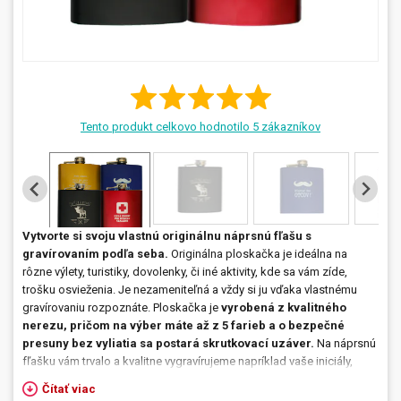
Prívesky, dog tagy, odznaky
Doplnky do kancelárie, domácnosti, auta
Darčeky
Tento produkt celkovo hodnotilo
5
zákazníkov
PO-PIA 7:30 - 17:00
napíšte nám
0850 11 15 16
faxcopy@faxcopy.sk
Úvod
Produkty
Vytvorte si svoju vlastnú originálnu náprsnú fľašu s
Novinky
Blog
gravírovaním podľa seba.
Originálna ploskačka je ideálna na
rôzne výlety, turistiky, dovolenky, či iné aktivity, kde sa vám zíde,
Kontakty
trošku osvieženia. Je nezameniteľná a vždy si ju vďaka vlastnému
gravírovaniu rozpoznáte. Ploskačka je
vyrobená z kvalitného
Môj profil
nerezu, pričom na výber máte až z 5 farieb a o bezpečné
presuny bez vyliatia sa postará skrutkovací uzáver.
Na náprsnú
fľašku vám trvalo a kvalitne vygravírujeme napríklad vaše iniciály,
logo vašej spoločnosti, vtipný text, či akýkoľvek symbol, napr.
Čítať viac
symbol značky 50 v kruhu ako
darček k 50-tim narodeninám
. Možno