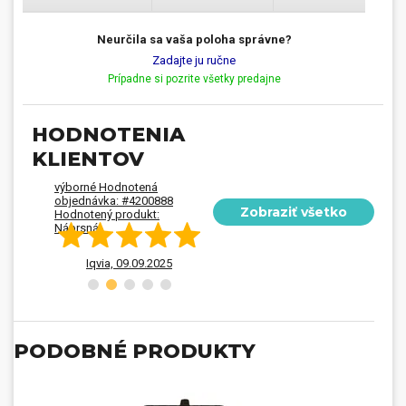
Neurčila sa vaša poloha správne?
Zadajte ju ručne
Prípadne si pozrite všetky predajne
HODNOTENIA
KLIENTOV
výborné Hodnotená
objednávka: #4200888
Zobraziť všetko
Hodnotený produkt:
Náprsná...
Iqvia,
09.09.2025
Em,
21.08.2023
PODOBNÉ PRODUKTY