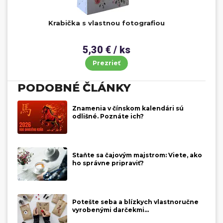
Krabička s vlastnou fotografiou
5,30 € / ks
Prezrieť
PODOBNÉ ČLÁNKY
Znamenia v čínskom kalendári sú
odlišné. Poznáte ich?
Staňte sa čajovým majstrom: Viete, ako
ho správne pripraviť?
Potešte seba a blízkych vlastnoručne
vyrobenými darčekmi...