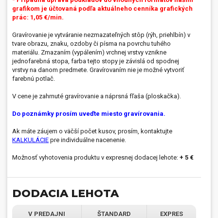
grafikom je účtovaná podľa aktuálneho cenníka grafických
prác: 1,05 €/min.
Gravírovanie je vytváranie nezmazateľných stôp (rýh, priehlbín) v
tvare obrazu, znaku, ozdoby či písma na povrchu tuhého
materiálu. Zmazaním (vypálením) vrchnej vrstvy vznikne
jednofarebná stopa, farba tejto stopy je závislá od spodnej
vrstvy na danom predmete. Gravírovaním nie je možné vytvoriť
farebnú potlač.
V cene je zahrnuté gravírovanie a náprsná fľaša (ploskačka).
Do poznámky prosím uveďte miesto gravírovania.
Ak máte záujem o väčší počet kusov, prosím, kontaktujte
KALKULÁCIE
pre individuálne nacenenie.
Možnosť vyhotovenia produktu v expresnej dodacej lehote:
+ 5 €
DODACIA LEHOTA
V PREDAJNI
ŠTANDARD
EXPRES