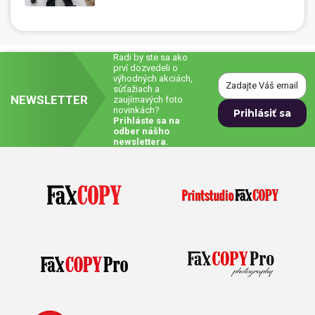
Radi by ste sa ako
prví dozvedeli o
výhodných akciách,
súťažiach a
NEWSLETTER
zaujímavých foto
novinkách?
Prihláste sa na
odber nášho
newslettera.