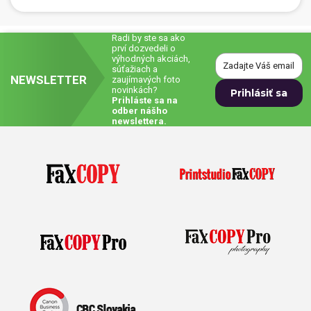
Prívesky, dog tagy, odznaky
Radi by ste sa ako
prví dozvedeli o
Doplnky do kancelárie, domácnosti, auta
výhodných akciách,
súťažiach a
NEWSLETTER
Darčeky
zaujímavých foto
novinkách?
Prihláste sa na
odber nášho
PO-PIA 7:30 - 17:00
napíšte nám
newslettera.
0850 11 15 16
faxcopy@faxcopy.sk
Úvod
Produkty
Novinky
Blog
Kontakty
Môj profil