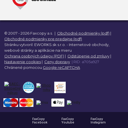
© 2007 - 2026 Faxcopy a.s.
|
Obchodné podmienky (pdf)
|
Obchodné podmienky pre predajne (pdf)
Stránku vytvoril:
EWORKS.sk s.r.o. -
Internetové obchody,
webové stránky a
aplikácie na mieru
Ochrana osobných údajov (PDF)
|
Odstúpenie od zmluvy
|
Nastavenie cookies
|
Ceny dopravy
| RID: a705a927
Chránené pomocou
Google reCAPTCHA
FaxCopy
FaxCopy
FaxCopy
Facebook
Youtube
Instagram