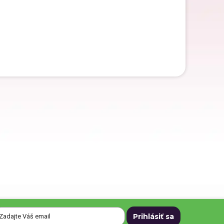
Darčeky pre dedka
Darčeky na Deň matiek
Darčeky na narodeniny
Darčeky na svadbu
Darčeky pre mužov