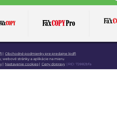
eky pre deti
Darčeky pre psa
čeky na Vianoce
Darčeky pre zdravotnú ses
eky pre starých rodičov
Darčeky pre páry
)
|
Obchodné podmienky pre predajne (pdf)
,
webové stránky a
aplikácie na mieru
y
oračné predmety ako
|
Nastavenie cookies
|
Ceny dopravy
| RID: 72882bfa
Hry pre deti ako darček
ček
FaxCopy
FaxCopy
FaxCopy