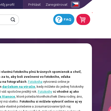
Môj profil
Prihlásiť
Zaregistrovať
.
FAQ
e
Fotohodiny na plátne so
skrytým rámom
Keramická obkladačka s
i vlastnú fotoknihu plnú krásnych spomienok a chvíľ,
potlačou
a za to, aby boli zvečnené vo fotoknihe, vďaka
ej
u na fotografiách
.
Fotokniha
Fotografia na hliníkovej
vytvorená online je
platni
ým
darčekom na výročie
, kedy môžete do jednej fotoknihy
ý váš spoločne prežitý rok.
Fotoknihy
sú
vhodné aj ako
Hracie karty s vlastnou
ií
potlačou
a Vianoce
, ktoré potešia ktoréhokoľvek člena rodiny, áno,
a
orý má všetko.
Fotoknihu si môžete vytvoriť online aj vy
Tričko omaľovánka
Fotoobraz AKRYL
 vaše vlastné potešenie a zosumarizovanie tých naj
u
Zástera s potlačou