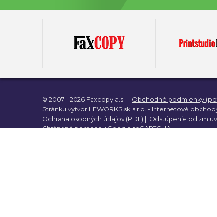
Darč
Dar
Darč
© 2007 - 2026 Faxcopy a.s.
|
Obchodné podmienky (pdf
Stránku vytvoril:
EWORKS.sk s.r.o. -
Internetové obchody
Ochrana osobných údajov (PDF)
|
Odstúpenie od zmluv
Dek
dar
Chránené pomocou
Google reCAPTCHA