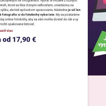
achytených na fotografiách. Vybrať si môžete z rôznych
ONLINE
kníh, ktoré sa líšia rôznymi veľkosťami, orientáciou na
EDITOR
ou
Taška cez rameno s potlačou
o výšku, ale tiež spôsobom spracovania. Následne
Detské body, krstová
je už len
ým
košieľka s potlačou
Odznak s vlastnou potlačou
é fotografie si do fotoknihy vyberiete
. My sa postaráme
ONLINE
Minitričko s vlastnou
EDITOR
ONLINE
šej online fotoknihy, aby sa vám mohla dostať do rúk a vy
Sypaný čaj s vlastnou
EDITOR
potlačou
ím
ONLINE
fotografiou
j mohli opakovane listovať.
EDITOR
aziť viac
Darčeky pre dcéru
Tabuľka s motívom psa
 od 17,90 €
kou
Fotomagnetky
ONLINE
EDITOR
Obojok kožený s
Darčeky pre kamarátku
gravírovaním
ŠPZ s vlastnou potlačou
Darčeky pre otca
Vôňa do auta s potlačou
Darčeky pre manžela