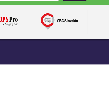
Darčeky pre mačku
tru
Darčeky pre učiteľku
Darčeky pre celú rodinu
Spoločenské hry ako darček