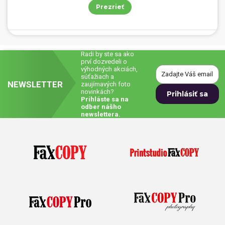
Prezrieť
Radi by ste sa ako
prví dozvedeli o
výhodných akciách,
súťažiach a
NEWSLETTER
zaujímavých foto
novinkách?
Prihláste sa na
odber nášho
newslettera.