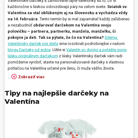
Valentínske darčeky a zamilované tajné valentínky sú to, čo si
každoročne s láskou odovzdávajú páry na celom svete.
Sviatok sv.
Prívesky, dog tagy, odznaky
Valentína sa stal obľú
beným aj na Slovensku a vychádza vždy
na 14. februá
ra.
Tento termín by si mal zapamätať každý zaľúbenec
Doplnky do kancelárie, domácnosti, auta
a nezabudnúť
obdarovať darčekom na Valentína svoju
polovičku – partnera, partnerku, manžela, manželku, či
Darčeky
pokojne ja deti. Tak sa pýtate, že čo na Valentína?
Dilemu:
Valentínsky darček pre dieťa
sme rozobrali podrobnejšie v našom
blogu Darčeky od srdca
. Užite si
Valentín vo dvojici a
potešte svoju
PO-PIA 7:30 - 17:00
napíšte nám
lásku originálnym darč
ekom
z lásky. Valentínsky darček vám radi
0850 11 15 16
faxcopy@faxcopy.sk
pomôžeme vyrobiť, stavte na personalizované darčeky s vlastnou
potlačou na Valentína určené pre ženu, či muža vášho života.
Úvod
Produkty
…
Zobraziť viac
Novinky
Blog
Tipy na najlepšie darčeky na
Kontakty
Valentína
Môj profil