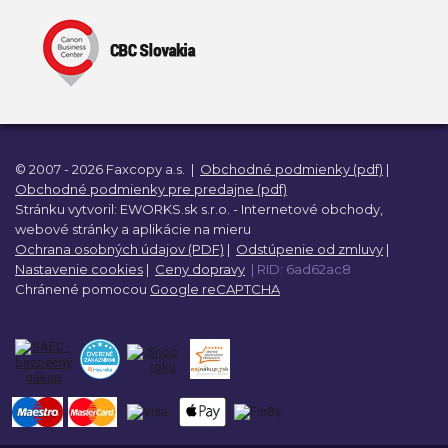
© 2007 - 2026 Faxcopy a.s.
|
Obchodné podmienky (pdf)
|
Obchodné podmienky pre predajne (pdf)
Stránku vytvoril:
EWORKS.sk s.r.o. -
Internetové obchody,
webové stránky a
aplikácie na mieru
Ochrana osobných údajov (PDF)
|
Odstúpenie od zmluvy
|
Nastavenie cookies
|
Ceny dopravy
| RID: 6ad62ac8
Chránené pomocou
Google reCAPTCHA