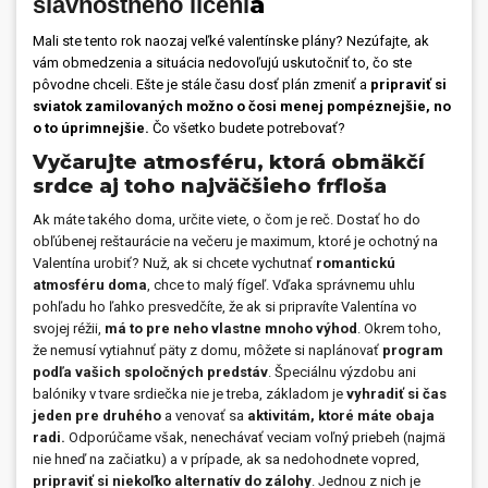
a
slávnostného líčeni
Mali ste tento rok naozaj veľké valentínske plány? Nezúfajte, ak
vám obmedzenia a situácia nedovoľujú uskutočniť to, čo ste
pôvodne chceli. Ešte je stále času dosť plán zmeniť a
pripraviť si
sviatok zamilovaných možno o čosi menej pompéznejšie, no
o to úprimnejšie.
Čo všetko budete potrebovať?
Vyčarujte atmosféru, ktorá obmäkčí
srdce aj toho najväčšieho frfloša
Ak máte takého doma, určite viete, o čom je reč. Dostať ho do
obľúbenej reštaurácie na večeru je maximum, ktoré je ochotný na
Valentína urobiť? Nuž, ak si chcete vychutnať
romantickú
atmosféru doma
, chce to malý fígeľ. Vďaka správnemu uhlu
pohľadu ho ľahko presvedčíte, že ak si pripravíte Valentína vo
svojej réžii,
má to pre neho vlastne mnoho výhod
. Okrem toho,
že nemusí vytiahnuť päty z domu, môžete si naplánovať
program
podľa vašich spoločných predstáv
. Špeciálnu výzdobu ani
balóniky v tvare srdiečka nie je treba, základom je
vyhradiť si čas
jeden pre druhého
a venovať sa
aktivitám, ktoré máte obaja
radi.
Odporúčame však, nenechávať veciam voľný priebeh (najmä
nie hneď na začiatku) a v prípade, ak sa nedohodnete vopred,
pripraviť si niekoľko alternatív do zálohy
. Jednou z nich je