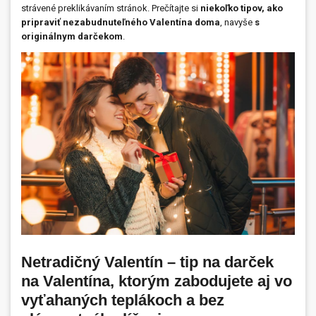
strávené preklikávaním stránok. Prečítajte si
niekoľko tipov, ako
pripraviť nezabudnuteľného Valentína doma
, navyše
s
Prívesky, dog tagy, odznaky
originálnym darčekom
.
Doplnky do kancelárie, domácnosti, auta
Darčeky
PO-PIA 7:30 - 17:00
napíšte nám
0850 11 15 16
faxcopy@faxcopy.sk
Úvod
Produkty
Novinky
Blog
Kontakty
Môj profil
Netradičný Valentín – tip na darček
na Valentína, ktorým zabodujete aj vo
vyťahaných teplákoch a bez