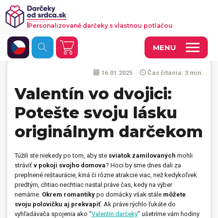
Personalizované darčeky s vlastnou potlačou
MENU
16.01.2025
Čas čítania: 3 min.
Fotoobrazy a dekorácie
Valentín vo dvojici:
Hrnčeky a keramika
Potešte svoju lásku
Kalendáre
originálnym darčekom
Fotoknihy a fotozošity
Personalizované hry
Túžili ste niekedy po tom, aby ste
sviatok zamilovaných
mohli
stráviť
v pokoji svojho domova
? Hoci by sme dnes dali za
Tričká a odevy
preplnené reštaurácie, kiná či rôzne atrakcie viac, než kedykoľvek
predtým, chtiac-nechtiac nastal práve čas, kedy na výber
Vankúše a iný textil
nemáme.
Okrem romantiky
po domácky
však stále
môžete
svoju polovičku aj prekvapiť
. Ak práve rýchlo ťukáte do
Tašky, vaky, ruksaky
vyhľadávača spojenia ako “
Valentín darčeky
” ušetríme vám hodiny