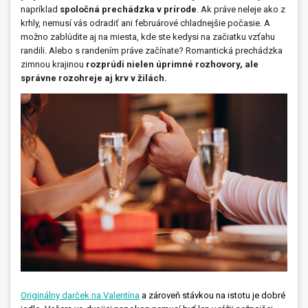
napríklad
spoločná prechádzka v prírode
. Ak práve neleje ako z
krhly, nemusí vás odradiť ani februárové chladnejšie počasie. A
možno zablúdite aj na miesta, kde ste kedysi na začiatku vzťahu
randili. Alebo s randením práve začínate? Romantická prechádzka
zimnou krajinou
rozprúdi nielen úprimné rozhovory, ale
správne rozohreje aj krv v žilách.
Originálny darček na Valentína
a zároveň stávkou na istotu je dobré