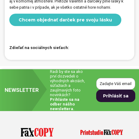
aj v komornej atmosfére. Pretože Valentín a darčeky plné lásky k
sebe patria i v prípade, ak je všetko ostatné hore nohami.
Chcem objednať darček pre svoju lásku
Zdieľať na sociálnych sieťach:
Radi by ste sa ako
prví dozvedeli o
výhodných akciách,
súťažiach a
NEWSLETTER
zaujímavých foto
novinkách?
Prihláste sa na
odber nášho
newslettera.