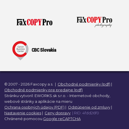
© 2007 - 2026 Faxcopy a.s.
|
Obchodné podmienky (pdf)
|
Obchodné podmienky pre predajne (pdf)
Stránku vytvoril:
EWORKS.sk s.r.o. -
Internetové obchody,
webové stránky a
aplikácie na mieru
Ochrana osobných údajov (PDF)
|
Odstúpenie od zmluvy
|
Nastavenie cookies
|
Ceny dopravy
| RID: 4fdd26f0
Chránené pomocou
Google reCAPTCHA