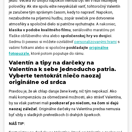
jedlo. Večera vo dvojici napokon nemusí byť len v réžii nežnejšej
polovičky. Ak ste spolu ešte nevyskúšali variť, tohtoročný Valentín
je zaručene tým správnym časom, kedy to napraviť. Napokon,
nezabudnite na príjemnú hudbu, zopár sviečok pre dotvorenie
atmosféry a spoločné dielo si patrične vychutnajte.
A nakoniec,
klasika v podobe kvalitného filmu
, seriálového maratónu pri
fľaške obľúbeného vína alebo
spoločenskej hry vo dvojici
.
Sedmu či pexeso si môžete ozvláštniť
personalizovanými hrami
s
vašimi fotkami alebo si spoločne
poskladajte
originálne
fotopuzzle
, ktoré potom poputuje do rámu.
Valentín a tipy na darčeky na
Valentína k sebe jednoducho patria.
Vyberte tentokrát niečo naozaj
originálne od srdca
Pravdou je, že ak chlap daruje žene kvety, nič tým nepokazí. Ako
malú kompenzáciu za obmedzené možnosti, ako stráviť Valentína,
by sa však partneri mali
poobzerať po niečom, na čom si dajú
naozaj záležať.
Originálne darčeky na Valentína predsa nemusia
byť vždy o sladkých prehreškoch či drahých šperkoch.
NÁŠ TIP: