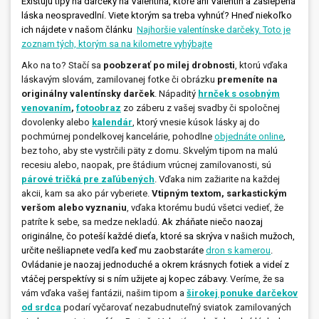
Existujú tipy na darčeky na Valentína, ktoré ani Valentín a zaslepená
láska neospravedlní. Viete ktorým sa treba vyhnúť? Hneď niekoľko
ich nájdete v našom článku
Najhoršie valentínske darčeky. Toto je
zoznam tých, ktorým sa na kilometre vyhýbajte
Ako na to? Stačí sa
poobzerať po milej drobnosti
, ktorú vďaka
láskavým slovám, zamilovanej fotke či obrázku
premeníte na
originálny valentínsky darček
. Nápaditý
hrnček s osobným
venovaním
,
fotoobraz
zo záberu z vašej svadby či spoločnej
dovolenky alebo
kalendár
, ktorý vnesie kúsok lásky aj do
pochmúrnej pondelkovej kancelárie, pohodlne
objednáte online
,
bez toho, aby ste vystrčili päty z domu. Skvelým tipom na malú
recesiu alebo, naopak, pre štádium vrúcnej zamilovanosti, sú
párové tričká pre zaľúbených
. Vďaka nim zažiarite na každej
akcii, kam sa ako pár vyberiete.
Vtipným textom, sarkastickým
veršom alebo vyznaniu
, vďaka ktorému budú všetci vedieť, že
patríte k sebe, sa medze nekladú.
Ak zháňate niečo naozaj
originálne, čo poteší každé dieťa, ktoré sa skrýva v našich mužoch,
určite nešliapnete vedľa keď mu zaobstaráte
dron s kamerou
.
Ovládanie je naozaj jednoduché a okrem krásnych fotiek a videí z
vtáčej perspektívy si s ním užijete aj kopec zábavy.
Veríme, že sa
vám vďaka vašej fantázii, našim tipom a
širokej ponuke darčekov
od srdca
podarí vyčarovať nezabudnuteľný sviatok zamilovaných