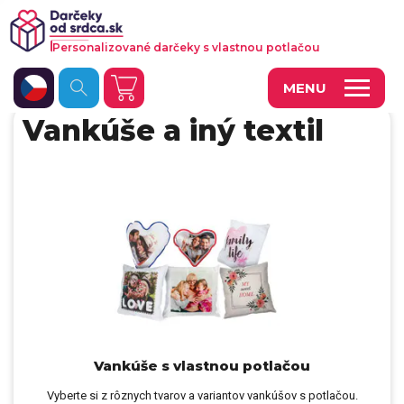
Personalizované darčeky s vlastnou potlačou
MENU
Vankúše a iný textil
Fotoobrazy a dekorácie
Hrnčeky a keramika
Kalendáre
Fotoknihy a fotozošity
Personalizované hry
Tričká a odevy
Vankúše a iný textil
Vankúše s vlastnou potlačou
Vyberte si z rôznych tvarov a variantov vankúšov s potlačou.
Tašky, vaky, ruksaky