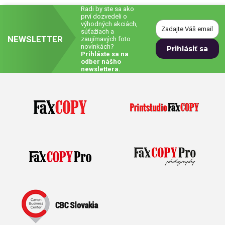
Radi by ste sa ako
prví dozvedeli o
výhodných akciách,
súťažiach a
NEWSLETTER
zaujímavých foto
novinkách?
Prihláste sa na
odber nášho
newslettera.