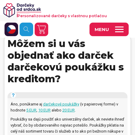
Personalizované darčeky s vlastnou potlačou
MENU
Môžem si u vás
Fotoobrazy a dekorácie
objednať ako darček
Hrnčeky a keramika
darčekovú poukážku s
Kalendáre
kreditom?
Fotoknihy a fotozošity
Personalizované hry
Áno, ponúkame aj
darčekové poukážky
(v papierovej forme) v
Tričká a odevy
hodnote
5 EUR
,
10 EUR
alebo
20 EUR
.
Poukážky sa dajú pouižiť ako univerzálny darček, ak neviete ihneď
Vankúše a iný textil
vybrať, čo by obdarovaného najviac potešilo. Poukážky pklatia na
celý náš sortiment tovaru či služieb a to ako pri bežnom nákupe v
Tašky, vaky, ruksaky