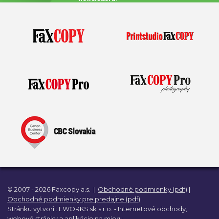
© 2007 - 2026 Faxcopy a.s.
|
Obchodné podmienky (pdf)
|
Obchodné podmienky pre predajne (pdf)
Stránku vytvoril:
EWORKS.sk s.r.o. -
Internetové obchody,
webové stránky a
aplikácie na mieru