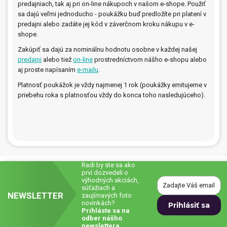
predajniach, tak aj pri on-line nákupoch v našom e-shope. Použiť
sa dajú veľmi jednoducho - poukážku buď predložíte pri platení v
Prívesky, dog tagy, odznaky
predajni alebo zadáte jej kód v záverčnom kroku nákupu v e-
shope.
Doplnky do kancelárie, domácnosti, auta
Zakúpiť sa dajú za nominálnu hodnotu osobne v každej našej
Darčeky
predajni
alebo tiež
on-line
prostredníctvom nášho e-shopu alebo
aj proste napísaním
e-mailu
.
PO-PIA 7:30 - 17:00
napíšte nám
Platnosť poukážok je vždy najmenej 1 rok (poukážky emitujeme v
0850 11 15 16
faxcopy@faxcopy.sk
priebehu roka s platnosťou vždy do konca toho nasledujúceho).
Úvod
Produkty
Novinky
Blog
Kontakty
Radi by ste sa ako
prví dozvedeli o
výhodných akciách,
Môj profil
súťažiach a
NEWSLETTER
zaujímavých foto
novinkách?
Prihláste sa na
odber nášho
newslettera.