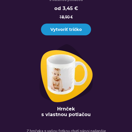
od 3,45 €
18,90 €
Vytvoriť tričko
Hrnček
s vlastnou potlačou
Z hrnčeka s vašou fotkou chutí nápoj najlepšie