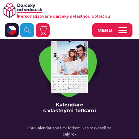
Personalizované darčeky s vlastnou potlačou
MENU
Fotoobrazy a dekorácie
Hrnčeky a keramika
Kalendáre
Fotoknihy a fotozošity
Personalizované hry
Kalendáre
s vlastnými fotkami
Tričká a odevy
Vankúše a iný textil
Fotokalendár s vašimi fotkami vás rozveselí po
celý rok
Tašky, vaky, ruksaky