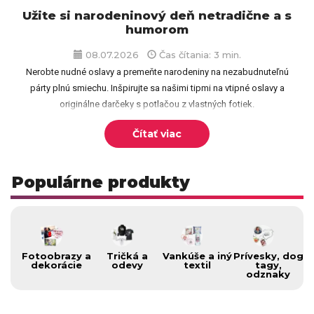
Užite si narodeninový deň netradične a s
humorom
08.07.2026
Čas čítania: 3 min.
Nerobte nudné oslavy a premeňte narodeniny na nezabudnuteľnú
párty plnú smiechu. Inšpirujte sa našimi tipmi na vtipné oslavy a
originálne darčeky s potlačou z vlastných fotiek.
Čítať viac
Populárne produkty
Fotoobrazy a
Tričká a
Vankúše a iný
Prívesky, dog
dekorácie
odevy
textil
tagy,
odznaky