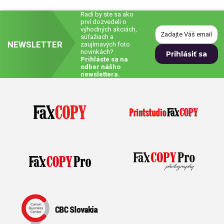
Radi by ste sa ako
prví dozvedeli o
výhodných akciách,
súťažiach a
NEWSLETTER
zaujímavých foto
novinkách?
Prihláste sa na
odber nášho
newslettera.