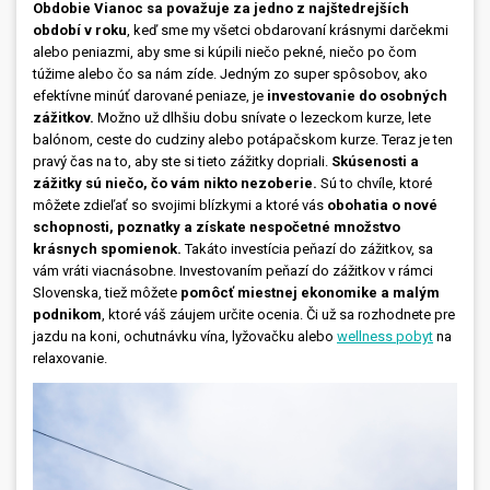
Obdobie Vianoc sa považuje za jedno z najštedrejších
období v roku
, keď sme my všetci obdarovaní krásnymi darčekmi
alebo peniazmi, aby sme si kúpili niečo pekné, niečo po čom
túžime alebo čo sa nám zíde. Jedným zo super spôsobov, ako
efektívne minúť darované peniaze, je
investovanie do osobných
zážitkov.
Možno už dlhšiu dobu snívate o lezeckom kurze, lete
balónom, ceste do cudziny alebo potápačskom kurze. Teraz je ten
pravý čas na to, aby ste si tieto zážitky dopriali.
Skúsenosti a
zážitky sú niečo, čo vám nikto nezoberie.
Sú to chvíle, ktoré
môžete zdieľať so svojimi blízkymi a ktoré vás
obohatia o nové
schopnosti, poznatky a získate nespočetné množstvo
krásnych spomienok.
Takáto investícia peňazí do zážitkov, sa
vám vráti viacnásobne. Investovaním peňazí do zážitkov v rámci
Slovenska, tiež môžete
pomôcť miestnej ekonomike a malým
podnikom
, ktoré váš záujem určite ocenia. Či už sa rozhodnete pre
jazdu na koni, ochutnávku vína, lyžovačku alebo
wellness pobyt
na
relaxovanie.