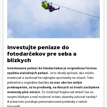
Investujte peniaze do
fotodarčekov pre seba a
blízkych
Investovanie peňazí do fotodarčekov je originálnou formou
využitia vianočných peňazí.
Je to skvelý spôsob, ako múdro
investovať a zachovať tie najkrajšie spomienky na očiach. Tieto
jedinečné a originálne darčeky
sú viac ako len milým
prekvapením, sú to predmety, na ktorých sú trvalo zachytené
momenty plné emócií.
Čo môže byť krajšie než stráviť čas so
svojimi blízkymi a mať možnosť si tieto okamihy uchovať navždy?
A práve toto ponúkajú personalizované predmety z vašich
fotografií.