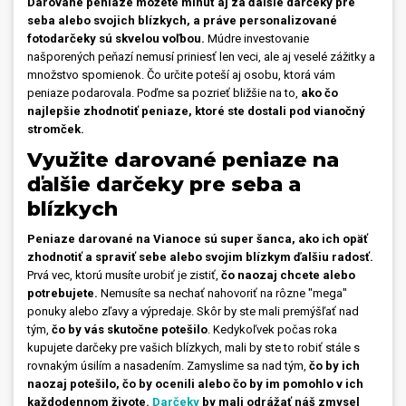
Darované peniaze môžete minúť aj za ďalšie darčeky pre
seba alebo svojich blízkych, a práve personalizované
Prívesky, dog tagy, odznaky
fotodarčeky sú skvelou voľbou.
Múdre investovanie
našporených peňazí nemusí priniesť len veci, ale aj veselé zážitky a
Doplnky do kancelárie, domácnosti, auta
množstvo spomienok. Čo určite poteší aj osobu, ktorá vám
peniaze podarovala. Poďme sa pozrieť bližšie na to,
ako čo
Darčeky
najlepšie zhodnotiť peniaze, ktoré ste dostali pod vianočný
stromček.
PO-PIA 7:30 - 17:00
napíšte nám
Využite darované peniaze na
0850 11 15 16
faxcopy@faxcopy.sk
ďalšie darčeky pre seba a
blízkych
Úvod
Produkty
Peniaze darované na Vianoce sú super šanca, ako ich opäť
Novinky
Blog
zhodnotiť a spraviť sebe alebo svojim blízkym ďalšiu radosť.
Prvá vec, ktorú musíte urobiť je zistiť,
čo naozaj chcete alebo
Kontakty
potrebujete.
Nemusíte sa nechať nahovoriť na rôzne "mega"
ponuky alebo zľavy a výpredaje. Skôr by ste mali premýšľať nad
Môj profil
tým,
čo by vás skutočne potešilo
. Kedykoľvek počas roka
kupujete darčeky pre vašich blízkych, mali by ste to robiť stále s
rovnakým úsilím a nasadením. Zamyslime sa nad tým,
čo
by ich
naozaj potešilo, čo by ocenili alebo čo by im pomohlo v ich
každodennom živote.
Darčeky
by mali odrážať náš zmysel