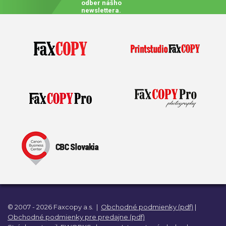
odber nášho
newslettera.
© 2007 - 2026 Faxcopy a.s.
|
Obchodné podmienky (pdf)
|
Obchodné podmienky pre predajne (pdf)