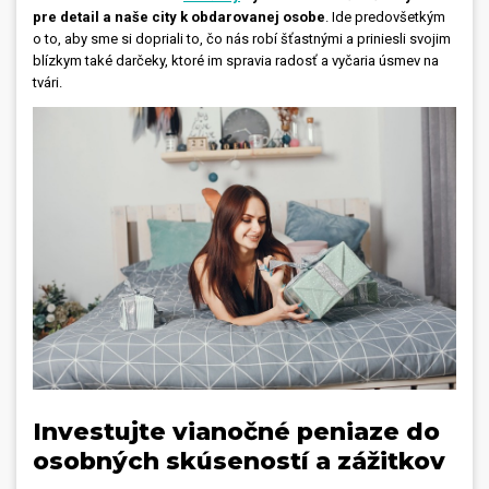
pre detail a naše city k obdarovanej osobe
. Ide predovšetkým
o to, aby sme si dopriali to, čo nás robí šťastnými a priniesli svojim
blízkym také darčeky, ktoré im spravia radosť a vyčaria úsmev na
tvári.
Investujte vianočné peniaze do
osobných skúseností a zážitkov