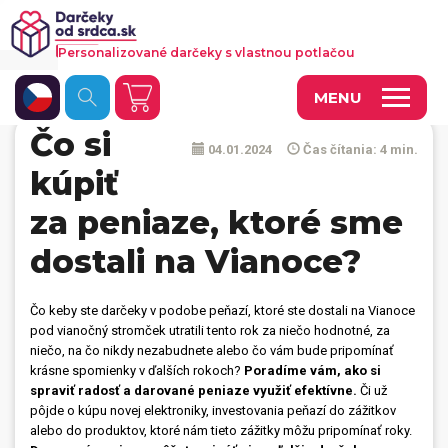
Personalizované darčeky s vlastnou potlačou
MENU
Čo si
04.01.2024
Čas čítania: 4 min.
Fotoobrazy a dekorácie
kúpiť
Hrnčeky a keramika
za peniaze, ktoré sme
Kalendáre
dostali na Vianoce?
Fotoknihy a fotozošity
Čo keby ste darčeky v podobe peňazí, ktoré ste dostali na Vianoce
Personalizované hry
pod vianočný stromček utratili tento rok za niečo hodnotné, za
niečo, na čo nikdy nezabudnete alebo čo vám bude pripomínať
Tričká a odevy
krásne spomienky v ďalších rokoch?
Poradíme vám, ako si
spraviť radosť a darované peniaze využiť efektívne.
Či už
Vankúše a iný textil
pôjde o kúpu novej elektroniky, investovania peňazí do zážitkov
alebo do produktov, ktoré nám tieto zážitky môžu pripomínať roky.
Tašky, vaky, ruksaky