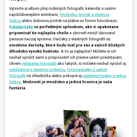
Vytvorte si album plný rodinných fotografií, kalendár s vašimi
najobľúbenejšími snímkami,
fotoknihu
,
hrnček s vlastnou
fotkou
alebo dokonca portrét na plátne vo forme fotoobrazu.
Fotodarčeky
sú perfektným spôsobom, ako si opakovane
pripomínať tie najlepšie chvíle
a zároveň minúť darované
peniaze naozaj správne. Darčeky z vlastných fotografií sú
emotívne darčeky, ktoré budú mať pre vás a vašich blízkych
dlhodobo vysokú hodnotu.
A čo je najlepšie? Môžete si ich
nechať vyrobiť sami a prispôsobiť ich presne vašim predstavám.
Okrem
vytlačenia fotografií
ako takých, si môžete nechať vyrobiť aj
pohľadnice s vlastnou potlačou
,
fotomagnetky z vašich
fotografií
na chladničku alebo pokojne aj
nástenné hodiny s vašou
fotkou
.
Možností je množstvo a jediná hranica je vaša
fantázia.