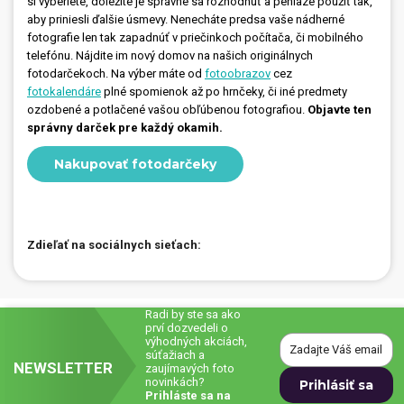
si vyberiete, dôležité je správne sa rozhodnúť a peniaze použiť tak,
aby priniesli ďalšie úsmevy. Nenecháte predsa vaše nádherné
fotografie len tak zapadnúť v priečinkoch počítača, či mobilného
telefónu. Nájdite im nový domov na našich originálnych
fotodarčekoch. Na výber máte od
fotoobrazov
cez
fotokalendáre
plné spomienok až po hrnčeky, či iné predmety
ozdobené a potlačené vašou obľúbenou fotografiou.
Objavte ten
správny darček pre každý okamih.
Nakupovať fotodarčeky
Zdieľať na sociálnych sieťach:
Radi by ste sa ako
prví dozvedeli o
výhodných akciách,
súťažiach a
NEWSLETTER
zaujímavých foto
novinkách?
Prihláste sa na