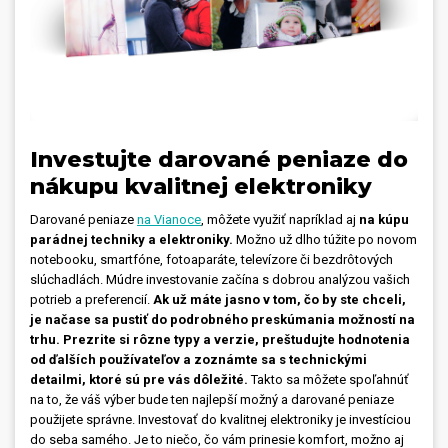
Investujte darované peniaze do
nákupu kvalitnej elektroniky
Darované peniaze
na Vianoce
, môžete využiť napríklad aj
na kúpu
parádnej techniky a elektroniky.
Možno už dlho túžite po novom
notebooku, smartfóne, fotoaparáte, televízore či bezdrôtových
slúchadlách. Múdre investovanie začína s dobrou analýzou vašich
potrieb a preferencií.
Ak už máte jasno v tom, čo by ste chceli,
je načase sa pustiť do podrobného preskúmania možností na
trhu. Prezrite si rôzne typy a verzie, preštudujte hodnotenia
od ďalších používateľov a zoznámte sa s technickými
detailmi, ktoré sú pre vás dôležité.
Takto sa môžete spoľahnúť
na to, že váš výber bude ten najlepší možný a darované peniaze
použijete správne. Investovať do kvalitnej elektroniky je investíciou
do seba samého. Je to niečo, čo vám prinesie komfort, možno aj