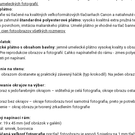
 umeleckých fotografií.
eky pre priateľa
Darčeky pre kamaráta
plátno:
fie sú tlačené na kvalitných veľkoformátových tlačiarňach Canon a natiahnuté 
je zahrnuté
štandardné polyesterové plátno:
vysoko kvalitná extra pružná t
povrchom, imitácia maliarskeho plátna. Umelé plátno je vhodné na tlač banne
 cien fotoobrazov všetkých rozmerov.
čeky pre kolegu
Darčeky na Deň detí
platok:
ké plátno s obsahom bavlny:
jemné umelecké plátno vysokej kvality s obs
 Pre reprodukcie obrazov a fotografií. Ľahko napínateľné do rámu - zmes polye
ti pri napínaní.
eky na Deň otcov
Darčeky na meniny
nie na stenu:
 obrazom dostanete aj praktický závesný háčik (typ krokodíl). Na jeden obraz 
eky na výročie
Darčeky na Valentína
vanie okrajov na výber:
braz s jedofarebným okrajom – viditeľná je celá fotografia, okraje obrazu os
braz bez okrajov – okraje fotoobrazu tvorí samotná fotografia, preto je potreb
lenie – okraj obrazu je tvorený zrkadlením fotografie
eky na krstiny
Darčeky pre ženy
ý napínací rám:
r: 19 x 45 mm (viď obrázok v galérii)
iál: smrek, borovica
čaná veľkosť fotografie
pre tlač fotoobrazu je aspoň 5 pixelov na 1 mm tlač