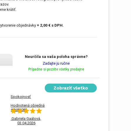
Darčeky pre mačku
razov.
ne krútiť.
tru
Darčeky pre učiteľku
vytvorenie objednávky
+ 2,00 € s DPH.
Darčeky pre celú rodinu
Neurčila sa vaša poloha správne?
Zadajte ju ručne
Prípadne si pozrite všetky predajne
Spoločenské hry ako darček
Zobraziť všetko
Spokojnosť
Veľká spokojnosť, od
začiatku komunikácie až
Hodnotená objednávka:
po vyzdvihnutie...
#4683082
...
Gabriela Gaálová,
Monika,
03.04.2026
31.03.2026