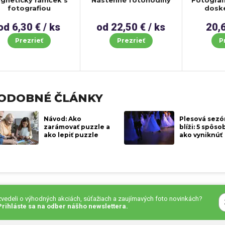
gnetický rámček s
Nástenné fotohodiny
Fotograf
fotografiou
dosk
od 6,30 € / ks
od 22,50 € / ks
20,6
Prezrieť
Prezrieť
P
ODOBNÉ ČLÁNKY
Návod: Ako
Plesová sezó
zarámovať puzzle a
blíži: 5 spôso
ako lepiť puzzle
ako vyniknúť
ozvedeli o výhodných akciách, súťažiach a zaujímavých foto novinkách?
Prihláste sa na odber nášho newslettera.