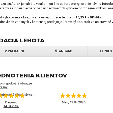
eky pre deti
Darčeky pre psa
azu zistíte, ak ju nahráte v našom
on-line editore
pre vytváranie návrhu fotoob
 rámy sa môžu hlavne pri väčších rozmeroch vplyvom prirodzenej vlhkosti mier
 vyhotovenia obrazu v expresnej dodacej lehote:
+ 10,25 € s DPH/ks.
čeky na Vianoce
Darčeky pre zdravotnú ses
ednávkach zadaných v kamennej predajni je účtovaný poplatok za asistované 
DACIA LEHOTA
eky pre starých rodičov
Darčeky pre páry
V PREDAJNI
ŠTANDARD
EXPRES
oračné predmety ako
Hry pre deti ako darček
ček
DNOTENIA KLIENTOV
om spokojná obraz je
rasny
odnotená objednávka:...
Dagmar,
Mari,
13.04.2026
14.04.2026