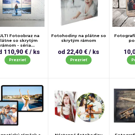
ULTI Fotoobraz na
Fotohodiny na plátne so
Fotograf
látne so skrytým
skrytým rámom
po
rámom - séria...
d 110,90 € / ks
od 22,40 € / ks
10,0
Prezrieť
Prezrieť
P