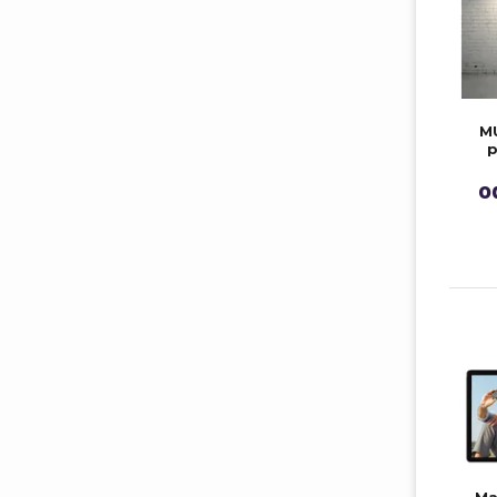
M
p
o