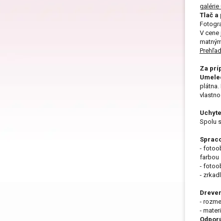
galérie
Darč
Tlač a 
Fotogra
V cene 
matným 
Prehľad
Dar
Za prí
Umelec
plátna.
vlastnos
Darč
Uchyte
Spolu s
Darč
Spraco
- fotoo
farbou
- fotoo
- zrkad
Darč
Dreven
- rozme
- mater
Odporú