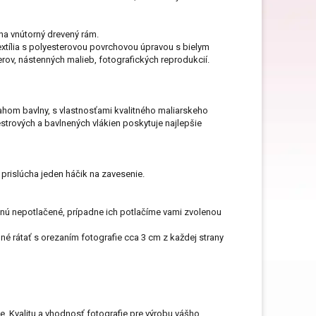
Darčeky pre dedka
na vnútorný drevený rám.
extília s polyesterovou povrchovou úpravou s bielym
rov, nástenných malieb, fotografických reprodukcií.
Darčeky na Deň matiek
ahom bavlny, s vlastnosťami kvalitného maliarskeho
strových a bavlnených vlákien poskytuje najlepšie
Darčeky na narodeniny
prislúcha jeden háčik na zavesenie.
Darčeky na svadbu
tanú nepotlačené, prípadne ich potlačíme vami zvolenou
né rátať s orezaním fotografie cca 3 cm z každej strany
Darčeky pre mužov
e. Kvalitu a vhodnosť fotografie pre výrobu vášho