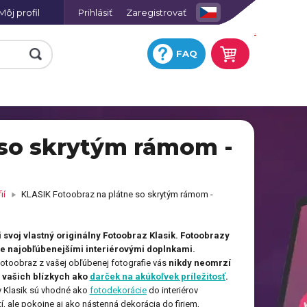
Môj profil
Prihlásiť
Zaregistrovať
.
FAQ
 so skrytým rámom -
e
Fotohodiny na plátne so
skrytým rámom
Keramická obkladačka s
ií
KLASIK Fotoobraz na plátne so skrytým rámom -
potlačou
ej
Fotografia na hliníkovej
i svoj vlastný originálny Fotoobraz Klasik. Fotoobrazy
platni
ne najobľúbenejšími interiérovými doplnkami.
Hracie karty s vlastnou
ií
fotoobraz z vašej obľúbenej fotografie vás
nikdy neomrzí
potlačou
j vašich blízkych ako
darček na akúkoľvek príležitosť
.
a
Tričko omaľovánka
Fotoobraz AKRYL
 Klasik sú vhodné ako
fotodekorácie
do interiérov
, ale pokojne aj ako nástenná dekorácia do firiem,
u
Zástera s potlačou