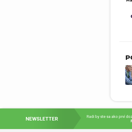
Ma
P
Radi by ste sa ako prví d
NEWSLETTER