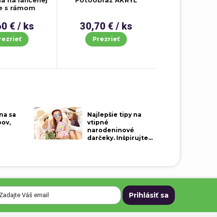
ia na ľahčenej
Fotoobraz AKRYL
e s rámom
0 € / ks
30,70 € / ks
rezrieť
Prezrieť
na sa
Najlepšie tipy na
bov,
vtipné
narodeninové
darčeky. Inšpirujte...