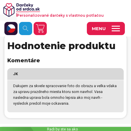
Personalizované darčeky s vlastnou potlačou
MENU
Hodnotenie produktu
Fotoobrazy a dekorácie
Hrnčeky a keramika
Komentáre
Kalendáre
JK
Fotoknihy a fotozošity
Dakujem za skvele spracovanie foto do obrazu a velka vdaka
za upravu prazdneho miesta ktoru som navrhol. Vasa
Personalizované hry
nasledna uprava bola omnoho lepsia ako moj navrh -
vysledok predcil moje ockavania.
Tričká a odevy
Vankúše a iný textil
Tašky, vaky, ruksaky
Radi by ste sa ako