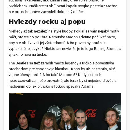
súčasným kapelám, ako Linkin Park, Green Day, prípadne
Nickleback. Našli ste tu obľúbenú kapelu svojho priateľa? Možno
ste pre neho práve vymysleli dokonalý darček.
Hviezdy rocku aj popu
Niekedy až tak nezáleží na štýle hudby. Pokiaľ sa vám nejaký motív
páči, proste ho použite. Nemusíte Madonu denne počúvať na to,
aby ste obdivovali jej výstrednosť. A čo povestný obrázok
vyplazeného jazyka? Niekto ani nevie, že je to logo Rolling Stones a
aj tak ho nosí na tričku.
The Beatles sa tiež zaradili medzi legendy a tričko s povestným
prechodom pre chodcov je klasikou. Koho by už len trápilo, aké
vtipné účesy nosili? A čo také Maroon 5? Kedysi ste ich
nepovažovali za niečo prevratné, ale teraz by si nejedno dievča s
nadšením oblieklo tričko s fotkou speváka Adama.