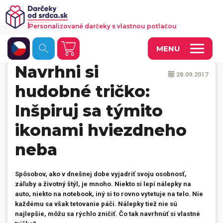
Personalizované darčeky s vlastnou potlačou
MENU
Navrhni si
28.09.2017
Fotoobrazy a dekorácie
hudobné tričko:
Hrnčeky a keramika
Inšpiruj sa týmito
Kalendáre
ikonami hviezdneho
Fotoknihy a fotozošity
neba
Personalizované hry
Spôsobov, ako v dnešnej dobe vyjadriť svoju osobnosť,
Tričká a odevy
záľuby a životný štýl, je mnoho. Niekto si lepí nálepky na
auto, niekto na notebook, iný si to rovno vytetuje na telo. Nie
Vankúše a iný textil
každému sa však tetovanie páči. Nálepky tiež nie sú
najlepšie, môžu sa rýchlo zničiť. Čo tak navrhnúť si vlastné
Tašky, vaky, ruksaky