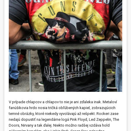
V prípade chlapcov a chlapov to nie je ani zďaleka inak. Metaloví
fanúšikovia hrdo nosia tričká obľúbených kapiel, zobrazujúcich
temné obrázky, ktoré niekedy vyvolávajú až rešpekt. Rockeri zase
nedajú dopustiť na legendárne logá Pink Floyd, Led Zeppelin, The
Doors, Nirvany a tak ďalej. Niekto možno radšej vzdáva hold