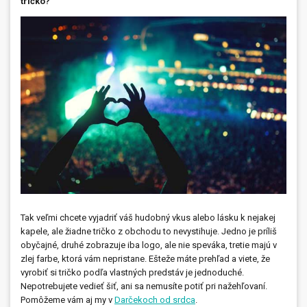
tričko?
Prívesky, dog tagy, odznaky
Doplnky do kancelárie, domácnosti, auta
Darčeky
PO-PIA 7:30 - 17:00
napíšte nám
0850 11 15 16
faxcopy@faxcopy.sk
Úvod
Produkty
Novinky
Blog
Kontakty
Tak veľmi chcete vyjadriť váš hudobný vkus alebo lásku k nejakej
kapele, ale žiadne tričko z obchodu to nevystihuje. Jedno je príliš
Môj profil
obyčajné, druhé zobrazuje iba logo, ale nie speváka, tretie majú v
zlej farbe, ktorá vám nepristane. Ešteže máte prehľad a viete, že
vyrobiť si tričko podľa vlastných predstáv je jednoduché.
Nepotrebujete vedieť šiť, ani sa nemusíte potiť pri nažehľovaní.
Pomôžeme vám aj my v
Darčekoch od srdca
.