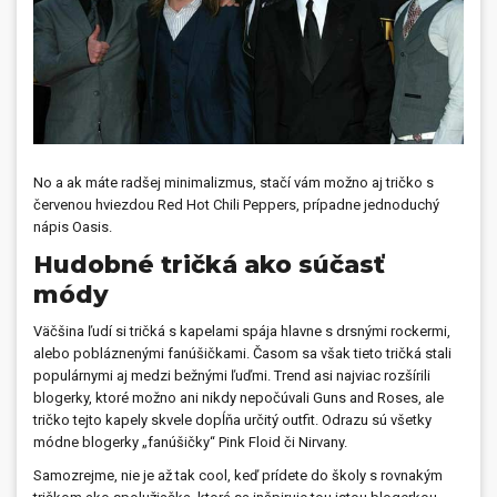
No a ak máte radšej minimalizmus, stačí vám možno aj tričko s
červenou hviezdou Red Hot Chili Peppers, prípadne jednoduchý
nápis Oasis.
Hudobné tričká ako súčasť
módy
Väčšina ľudí si tričká s kapelami spája hlavne s drsnými rockermi,
alebo pobláznenými fanúšičkami. Časom sa však tieto tričká stali
populárnymi aj medzi bežnými ľuďmi. Trend asi najviac rozšírili
blogerky, ktoré možno ani nikdy nepočúvali Guns and Roses, ale
tričko tejto kapely skvele dopĺňa určitý outfit. Odrazu sú všetky
módne blogerky „fanúšičky“ Pink Floid či Nirvany.
Samozrejme, nie je až tak cool, keď prídete do školy s rovnakým