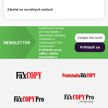
Zdieľať na sociálnych sieťach:
Radi by ste sa ako
prví dozvedeli o
výhodných akciách,
súťažiach a
NEWSLETTER
zaujímavých foto
novinkách?
Prihláste sa na
odber nášho
newslettera.