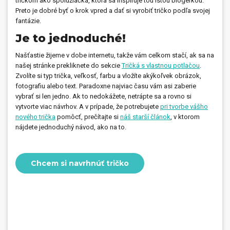
tričkom ako spolužiačka, ktorá sa inšpiruje tou istou blogerkou.
Preto je dobré byť o krok vpred a dať si vyrobiť tričko podľa svojej
fantázie.
Je to jednoduché!
Našťastie žijeme v dobe internetu, takže vám celkom stačí, ak sa na
našej stránke prekliknete do sekcie
Tričká s vlastnou potlačou
.
Zvolíte si typ trička, veľkosť, farbu a vložíte akýkoľvek obrázok,
fotografiu alebo text. Paradoxne najviac času vám asi zaberie
vybrať si len jedno. Ak to nedokážete, netrápte sa a rovno si
vytvorte viac návrhov. A v prípade, že potrebujete
pri tvorbe vášho
nového trička
pomôcť, prečítajte si
náš starší článok
, v ktorom
nájdete jednoduchý návod, ako na to.
Chcem si navrhnúť tričko