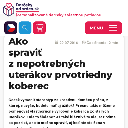
Personalizované darčeky s vlastnou potlačou
MENU
Ako
29.07.2016
Čas čítania: 2 min.
Fotoobrazy a dekorácie
spraviť
Hrnčeky a keramika
z nepotrebných
Kalendáre
uterákov prvotriedny
Fotoknihy a fotozošity
koberec
Personalizované hry
Čo tak vymeniť stereotyp za kreatívnu domácu prácu, z
Tričká a odevy
ktorej, navyše, budete mať aj úžitok? Presne takto môžeme
pomenovať vlastnoručné vyrobenie koberca zo starých
Vankúše a iný textil
uterákov. Znie to šialene? Až také bláznivé to nie je! Poďme
sa pozrieť, ako to možno spraviť, aj keď nie ste žena v
Tašky, vaky, ruksaky