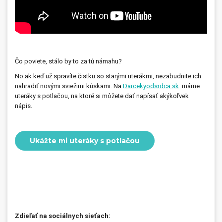
Čo poviete, stálo by to za tú námahu?
No ak keď už spravíte čistku so starými uterákmi, nezabudnite ich
nahradiť novými sviežimi kúskami. Na
Darcekyodsrdca.sk
máme
uteráky s potlačou, na ktoré si môžete dať napísať akýkoľvek
nápis.
Ukážte mi uteráky s potlačou
Zdieľať na sociálnych sieťach: