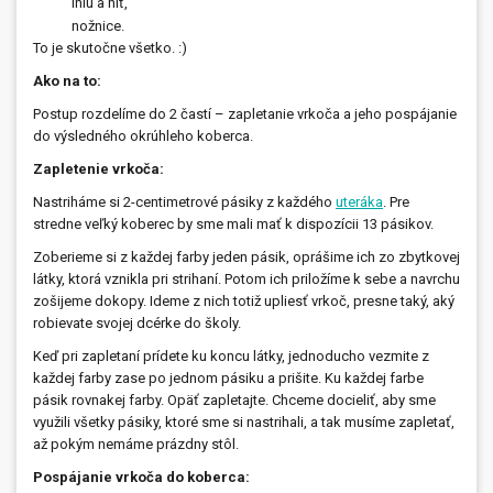
ihlu a niť,
nožnice.
To je skutočne všetko. :)
Ako na to:
Postup rozdelíme do 2 častí – zapletanie vrkoča a jeho pospájanie
do výsledného okrúhleho koberca.
Zapletenie vrkoča:
Nastriháme si 2-centimetrové pásiky z každého
uteráka
. Pre
stredne veľký koberec by sme mali mať k dispozícii 13 pásikov.
Zoberieme si z každej farby jeden pásik, oprášime ich zo zbytkovej
látky, ktorá vznikla pri strihaní. Potom ich priložíme k sebe a navrchu
zošijeme dokopy. Ideme z nich totiž upliesť vrkoč, presne taký, aký
robievate svojej dcérke do školy.
Keď pri zapletaní prídete ku koncu látky, jednoducho vezmite z
každej farby zase po jednom pásiku a prišite. Ku každej farbe
pásik rovnakej farby. Opäť zapletajte. Chceme docieliť, aby sme
využili všetky pásiky, ktoré sme si nastrihali, a tak musíme zapletať,
až pokým nemáme prázdny stôl.
Pospájanie vrkoča do koberca: