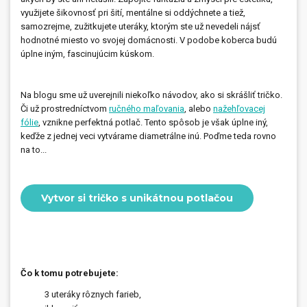
využijete šikovnosť pri šití, mentálne si oddýchnete a tiež,
samozrejme, zužitkujete uteráky, ktorým ste už nevedeli nájsť
hodnotné miesto vo svojej domácnosti. V podobe koberca budú
úplne iným, fascinujúcim kúskom.
Na blogu sme už uverejnili niekoľko návodov, ako si skrášliť tričko.
Či už prostredníctvom
ručného maľovania
, alebo
nažehľovacej
fólie
, vznikne perfektná potlač. Tento spôsob je však úplne iný,
keďže z jednej veci vytvárame diametrálne inú. Poďme teda rovno
na to...
Vytvor si tričko s unikátnou potlačou
Čo k tomu potrebujete:
3 uteráky rôznych farieb,