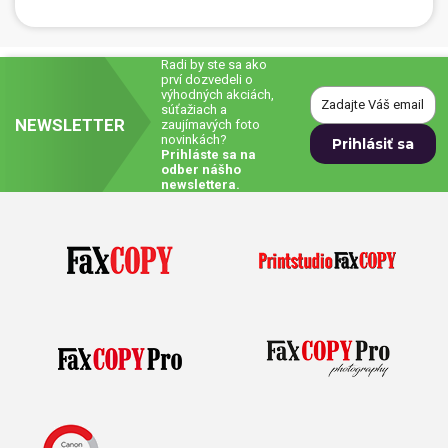
Radi by ste sa ako
prví dozvedeli o
výhodných akciách,
súťažiach a
NEWSLETTER
zaujímavých foto
novinkách?
Prihláste sa na
odber nášho
newslettera.