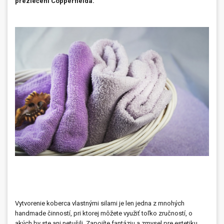
prezlečení Copperfielda.
Prívesky, dog tagy, odznaky
Doplnky do kancelárie, domácnosti, auta
Darčeky
PO-PIA 7:30 - 17:00
napíšte nám
0850 11 15 16
faxcopy@faxcopy.sk
Úvod
Produkty
Novinky
Blog
Kontakty
Môj profil
Vytvorenie koberca vlastnými silami je len jedna z mnohých
handmade činností, pri ktorej môžete využiť toľko zručností, o
akých by ste ani netušili. Zapojíte fantáziu a zmysel pre estetiku,