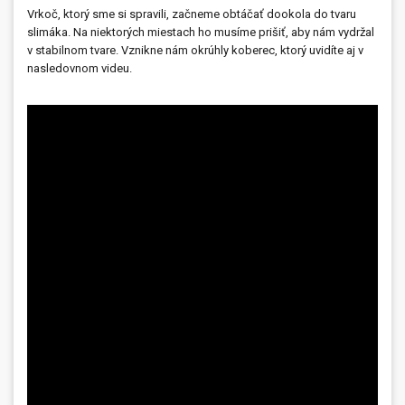
Vrkoč, ktorý sme si spravili, začneme obtáčať dookola do tvaru
slimáka. Na niektorých miestach ho musíme prišiť, aby nám vydržal
v stabilnom tvare. Vznikne nám okrúhly koberec, ktorý uvidíte aj v
nasledovnom videu.