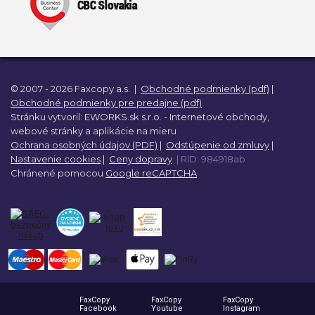
© 2007 - 2026 Faxcopy a.s.
|
Obchodné podmienky (pdf)
|
Obchodné podmienky pre predajne (pdf)
Stránku vytvoril:
EWORKS.sk s.r.o. -
Internetové obchody,
webové stránky a
aplikácie na mieru
Ochrana osobných údajov (PDF)
|
Odstúpenie od zmluvy
|
Nastavenie cookies
|
Ceny dopravy
| RID: 984918ab
Chránené pomocou
Google reCAPTCHA
FaxCopy
FaxCopy
FaxCopy
Facebook
Youtube
Instagram