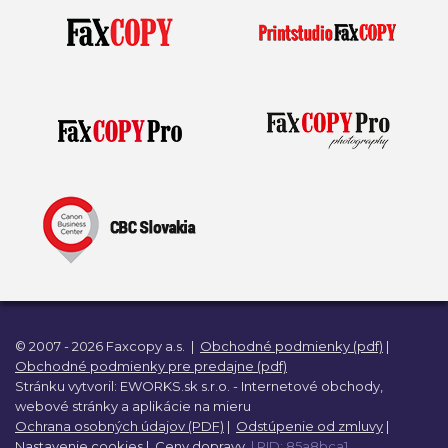
© 2007 - 2026 Faxcopy a.s.
|
Obchodné podmienky (pdf)
|
Obchodné podmienky pre predajne (pdf)
Stránku vytvoril:
EWORKS.sk s.r.o. -
Internetové obchody,
webové stránky a
aplikácie na mieru
Ochrana osobných údajov (PDF)
|
Odstúpenie od zmluvy
|
Nastavenie cookies
|
Ceny dopravy
| RID: 85a8bca1