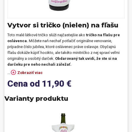
Prívesky, dog tagy, odznaky
Doplnky do kancelárie, domácnosti, auta
Vytvor si tričko (nielen) na fľašu
Darčeky
Toto malé látkové tričko slúži najčastejšie ako
tričko na fľašu pre
oslávenca.
Môžete naň nechať potlačiť originálne venovanie,
prípadne číslo jubilea, ktoré oslávenec práve oslavuje. Obyčajnú
PO-PIA 7:30 - 17:00
napíšte nám
fľašu dokáže kúpiť hocikto, ale takéto minitričko z nej spraví veľmi
0850 11 15 16
faxcopy@faxcopy.sk
originálny a osobitý darček.
Obdarovaný tak uvidí, že ste si na
darčeku pre neho nechali záležať.
Úvod
Produkty
…
Zobraziť viac
Novinky
Blog
Cena od 11,90 €
Kontakty
Varianty produktu
Môj profil