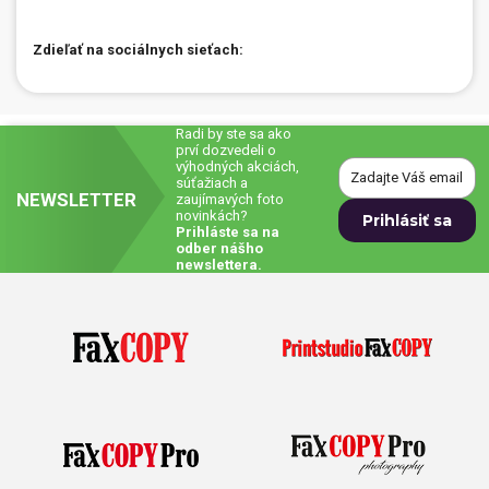
Zdieľať na sociálnych sieťach:
Radi by ste sa ako
prví dozvedeli o
výhodných akciách,
súťažiach a
NEWSLETTER
zaujímavých foto
novinkách?
Prihláste sa na
odber nášho
newslettera.