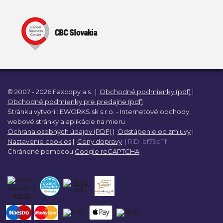
© 2007 - 2026 Faxcopy a.s.
|
Obchodné podmienky (pdf)
|
Obchodné podmienky pre predajne (pdf)
Stránku vytvoril:
EWORKS.sk s.r.o. -
Internetové obchody,
webové stránky a
aplikácie na mieru
Ochrana osobných údajov (PDF)
|
Odstúpenie od zmluvy
|
Nastavenie cookies
|
Ceny dopravy
| RID: bf79a11f
Chránené pomocou
Google reCAPTCHA