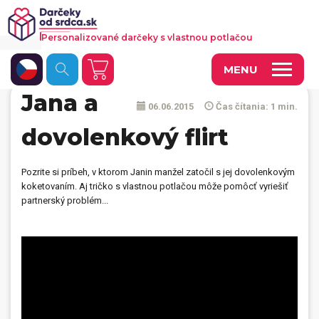
Personalizované darčeky s vlastnou potlačou
MENU
Jana a
06.06.2015
Čas čítania: 1 min.
Fotoobrazy a dekorácie
dovolenkový flirt
Hrnčeky a keramika
Kalendáre
Pozrite si príbeh, v ktorom Janin manžel zatočil s jej dovolenkovým
koketovaním. Aj tričko s vlastnou potlačou môže pomôcť vyriešiť
Fotoknihy a fotozošity
partnerský problém...
Personalizované hry
Tričká a odevy
Vankúše a iný textil
Tašky, vaky, ruksaky