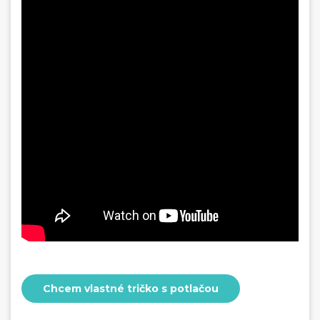
Prívesky, dog tagy, odznaky
Doplnky do kancelárie, domácnosti, auta
Darčeky
PO-PIA 7:30 - 17:00
napíšte nám
0850 11 15 16
faxcopy@faxcopy.sk
Úvod
Produkty
Novinky
Blog
Kontakty
Môj profil
Chcem vlastné tričko s potlačou