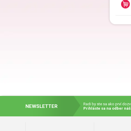
Darč
Dar
Darč
Darč
Radi by ste sa ako prví doz
NEWSLETTER
Darč
Prihláste sa na odber náš