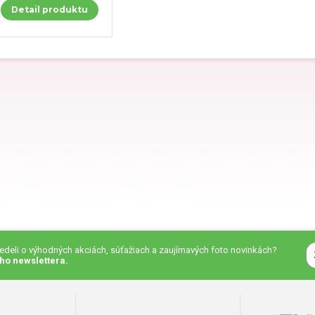
Detail produktu
eky pre priateľa
Darčeky pre kamaráta
čeky pre kolegu
Darčeky na Deň detí
eky na Deň otcov
Darčeky na meniny
eky na výročie
Darčeky na Valentína
vedeli o výhodných akciách, súťažiach a zaujímavých foto novinkách?
eky na krstiny
Darčeky pre ženy
ho newslettera.