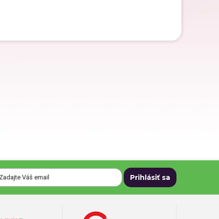
Darčeky pre dedka
Darčeky na Deň matiek
Darčeky na narodeniny
Darčeky na svadbu
Darčeky pre mužov