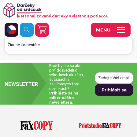
Personalizované darčeky s vlastnou potlačou
MENU
Žiadne komentáre
Fotoobrazy a dekorácie
Hrnčeky a keramika
Radi by ste sa ako
prví dozvedeli o
Kalendáre
výhodných akciách,
súťažiach a
NEWSLETTER
zaujímavých foto
Fotoknihy a fotozošity
novinkách?
Prihláste sa na
Personalizované hry
odber nášho
newslettera.
Tričká a odevy
Vankúše a iný textil
Tašky, vaky, ruksaky