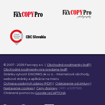
Prívesky, dog tagy, odznaky
Doplnky do kancelárie, domácnosti, auta
Darčeky
PO-PIA 7:30 - 17:00
napíšte nám
0850 11 15 16
faxcopy@faxcopy.sk
Úvod
Produkty
Novinky
Blog
© 2007 - 2026 Faxcopy a.s.
|
Obchodné podmienky (pdf)
|
Obchodné podmienky pre predajne (pdf)
Kontakty
Stránku vytvoril:
EWORKS.sk s.r.o. -
Internetové obchody,
webové stránky a
aplikácie na mieru
Ochrana osobných údajov (PDF)
|
Odstúpenie od zmluvy
|
Môj profil
Nastavenie cookies
|
Ceny dopravy
| RID: e3097565
Chránené pomocou
Google reCAPTCHA