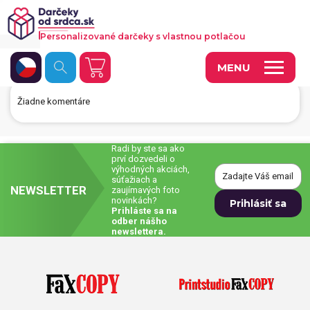
Personalizované darčeky s vlastnou potlačou
MENU
Žiadne komentáre
Fotoobrazy a dekorácie
Hrnčeky a keramika
Radi by ste sa ako
prví dozvedeli o
Kalendáre
výhodných akciách,
súťažiach a
NEWSLETTER
zaujímavých foto
Fotoknihy a fotozošity
novinkách?
Prihláste sa na
Personalizované hry
odber nášho
newslettera.
Tričká a odevy
Vankúše a iný textil
Tašky, vaky, ruksaky