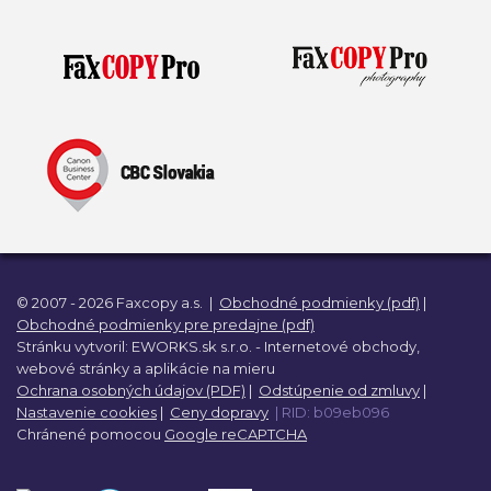
Prívesky, dog tagy, odznaky
Doplnky do kancelárie, domácnosti, auta
Darčeky
PO-PIA 7:30 - 17:00
napíšte nám
0850 11 15 16
faxcopy@faxcopy.sk
Úvod
Produkty
Novinky
Blog
© 2007 - 2026 Faxcopy a.s.
|
Obchodné podmienky (pdf)
|
Obchodné podmienky pre predajne (pdf)
Kontakty
Stránku vytvoril:
EWORKS.sk s.r.o. -
Internetové obchody,
webové stránky a
aplikácie na mieru
Ochrana osobných údajov (PDF)
|
Odstúpenie od zmluvy
|
Môj profil
Nastavenie cookies
|
Ceny dopravy
| RID: b09eb096
Chránené pomocou
Google reCAPTCHA