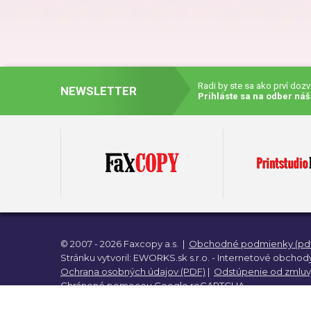
Darč
Dar
Radi by ste sa ako prví doz
NEWSLETTER
Prihláste sa na odber náš
Darč
Darč
© 2007 - 2026 Faxcopy a.s.
|
Obchodné podmienky (pdf
Darč
Stránku vytvoril:
EWORKS.sk s.r.o. -
Internetové obchody
Ochrana osobných údajov (PDF)
|
Odstúpenie od zmluv
Chránené pomocou
Google reCAPTCHA