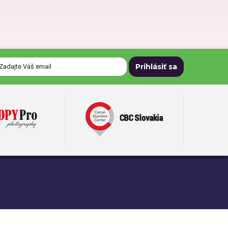
Darčeky pre dedka
Darčeky na Deň matiek
Darčeky na narodeniny
Darčeky na svadbu
Darčeky pre mužov