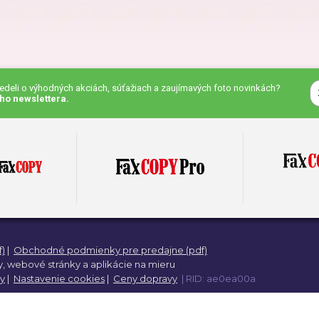
eky pre priateľa
Darčeky pre kamaráta
čeky pre kolegu
Darčeky na Deň detí
vedeli o výhodných akciách, súťažiach a zaujímavých foto novinkách?
ho newslettera.
eky na Deň otcov
Darčeky na meniny
eky na výročie
Darčeky na Valentína
)
|
Obchodné podmienky pre predajne (pdf)
eky na krstiny
Darčeky pre ženy
,
webové stránky a
aplikácie na mieru
y
|
Nastavenie cookies
|
Ceny dopravy
| RID: ae0ea00a