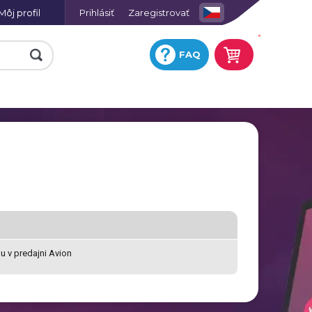
Môj profil
Prihlásiť
Zaregistrovať
.
FAQ
e
Fotohodiny na plátne so
skrytým rámom
Keramická obkladačka s
potlačou
ej
Fotografia na hliníkovej
platni
u v predajni Avion
Hracie karty s vlastnou
ií
potlačou
a
Tričko omaľovánka
Fotoobraz AKRYL
u
Zástera s potlačou