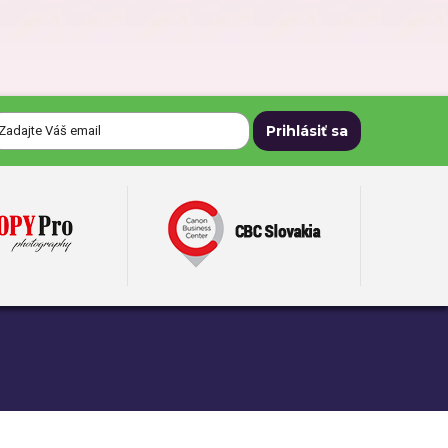
Darčeky pre dedka
Darčeky na Deň matiek
Darčeky na narodeniny
Darčeky na svadbu
Darčeky pre mužov