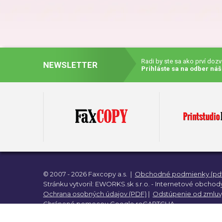
Darč
Dar
Radi by ste sa ako prví doz
NEWSLETTER
Prihláste sa na odber náš
Darč
Darč
© 2007 - 2026 Faxcopy a.s.
|
Obchodné podmienky (pdf
Darč
Stránku vytvoril:
EWORKS.sk s.r.o. -
Internetové obchody
Ochrana osobných údajov (PDF)
|
Odstúpenie od zmluv
Chránené pomocou
Google reCAPTCHA