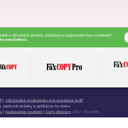
eky pre priateľa
Darčeky pre kamaráta
čeky pre kolegu
Darčeky na Deň detí
vedeli o výhodných akciách, súťažiach a zaujímavých foto novinkách?
ho newslettera.
eky na Deň otcov
Darčeky na meniny
eky na výročie
Darčeky na Valentína
)
|
Obchodné podmienky pre predajne (pdf)
eky na krstiny
Darčeky pre ženy
,
webové stránky a
aplikácie na mieru
y
|
Nastavenie cookies
|
Ceny dopravy
| RID: 5f2e188b