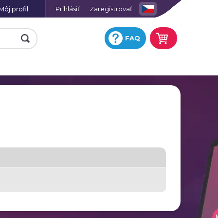
Môj profil
Prihlásiť
Zaregistrovať
.
FAQ
e
Fotohodiny na plátne so
skrytým rámom
Keramická obkladačka s
potlačou
ej
Fotografia na hliníkovej
platni
Hracie karty s vlastnou
ií
potlačou
a
Tričko omaľovánka
Fotoobraz AKRYL
u
Zástera s potlačou