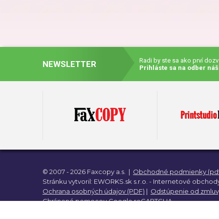
Darč
Dar
Radi by ste sa ako prví doz
NEWSLETTER
Prihláste sa na odber náš
Darč
Darč
© 2007 - 2026 Faxcopy a.s.
|
Obchodné podmienky (pdf
Darč
Stránku vytvoril:
EWORKS.sk s.r.o. -
Internetové obchody
Ochrana osobných údajov (PDF)
|
Odstúpenie od zmluv
Chránené pomocou
Google reCAPTCHA