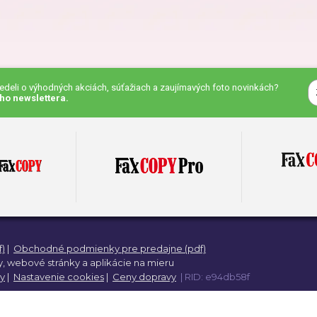
eky pre priateľa
Darčeky pre kamaráta
čeky pre kolegu
Darčeky na Deň detí
vedeli o výhodných akciách, súťažiach a zaujímavých foto novinkách?
ho newslettera.
eky na Deň otcov
Darčeky na meniny
eky na výročie
Darčeky na Valentína
)
|
Obchodné podmienky pre predajne (pdf)
eky na krstiny
Darčeky pre ženy
,
webové stránky a
aplikácie na mieru
y
|
Nastavenie cookies
|
Ceny dopravy
| RID: e94db58f