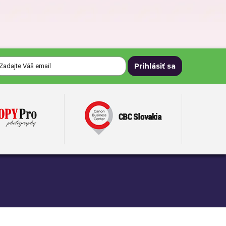
Darčeky pre dedka
Darčeky na Deň matiek
Darčeky na narodeniny
Darčeky na svadbu
Darčeky pre mužov