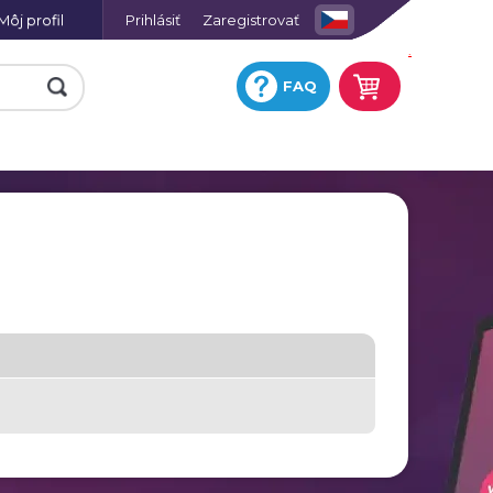
Môj profil
Prihlásiť
Zaregistrovať
.
FAQ
e
Fotohodiny na plátne so
skrytým rámom
Keramická obkladačka s
potlačou
ej
Fotografia na hliníkovej
platni
Hracie karty s vlastnou
ií
potlačou
a
Tričko omaľovánka
Fotoobraz AKRYL
u
Zástera s potlačou