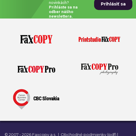
novinkách?
Prihláste sa na
Prívesky, dog tagy, odznaky
odber nášho
newslettera.
Doplnky do kancelárie, domácnosti, auta
Darčeky
PO-PIA 7:30 - 17:00
napíšte nám
0850 11 15 16
faxcopy@faxcopy.sk
Úvod
Produkty
Novinky
Blog
Kontakty
Môj profil
© 2007 - 2026 Faxcopy a.s.
|
Obchodné podmienky (pdf)
|