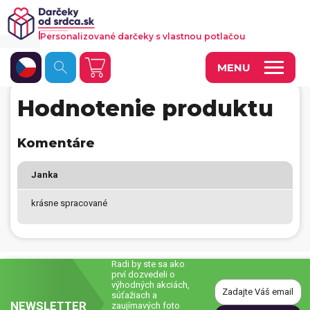
Personalizované darčeky s vlastnou potlačou
MENU
Hodnotenie produktu
Fotoobrazy a dekorácie
Hrnčeky a keramika
Komentáre
Kalendáre
Janka
Fotoknihy a fotozošity
krásne spracované
Personalizované hry
Tričká a odevy
Radi by ste sa ako
prví dozvedeli o
Vankúše a iný textil
výhodných akciách,
súťažiach a
NEWSLETTER
Tašky, vaky, ruksaky
zaujímavých foto