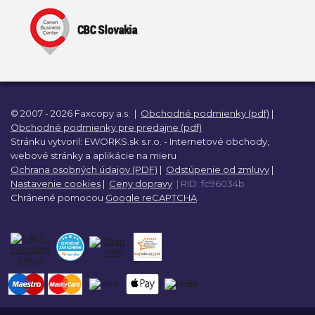
© 2007 - 2026 Faxcopy a.s.
|
Obchodné podmienky (pdf)
|
Obchodné podmienky pre predajne (pdf)
Stránku vytvoril:
EWORKS.sk s.r.o. -
Internetové obchody,
webové stránky a
aplikácie na mieru
Ochrana osobných údajov (PDF)
|
Odstúpenie od zmluvy
|
Nastavenie cookies
|
Ceny dopravy
| RID: fc96034b
Chránené pomocou
Google reCAPTCHA