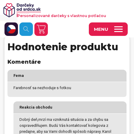
Personalizované darčeky s vlastnou potlačou
MENU
Hodnotenie produktu
Fotoobrazy a dekorácie
Hrnčeky a keramika
Komentáre
Kalendáre
Fema
Fotoknihy a fotozošity
Farebnosť sa nezhoduje s fotkou
Personalizované hry
Tričká a odevy
Reakcia obchodu
Vankúše a iný textil
Dobrý deň,mrzí ma vzniknutá situácia a za chybu sa
ospravedlňujem. Budú Vás kontaktovať kolegovia z
Tašky, vaky, ruksaky
predajne, aby sa Vami dohodli spôsob nápravy. Karol