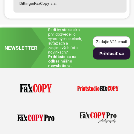
DittingerFaxCopy, a.s.
Prívesky, dog tagy, odznaky
Doplnky do kancelárie, domácnosti, auta
Radi by ste sa ako
Darčeky
prví dozvedeli o
výhodných akciách,
súťažiach a
NEWSLETTER
zaujímavých foto
PO-PIA 7:30 - 17:00
napíšte nám
novinkách?
0850 11 15 16
faxcopy@faxcopy.sk
Prihláste sa na
odber nášho
newslettera.
Úvod
Produkty
Novinky
Blog
Kontakty
Môj profil