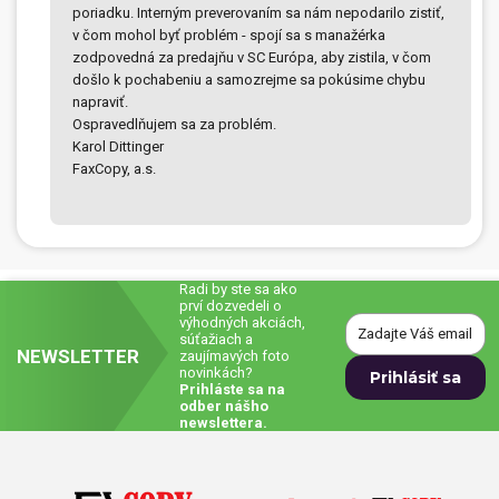
poriadku. Interným preverovaním sa nám nepodarilo zistiť,
v čom mohol byť problém - spojí sa s manažérka
Prívesky, dog tagy, odznaky
zodpovedná za predajňu v SC Európa, aby zistila, v čom
došlo k pochabeniu a samozrejme sa pokúsime chybu
Doplnky do kancelárie, domácnosti, auta
napraviť.
Ospravedlňujem sa za problém.
Darčeky
Karol Dittinger
FaxCopy, a.s.
PO-PIA 7:30 - 17:00
napíšte nám
0850 11 15 16
faxcopy@faxcopy.sk
Úvod
Produkty
Radi by ste sa ako
Novinky
Blog
prví dozvedeli o
výhodných akciách,
súťažiach a
Kontakty
NEWSLETTER
zaujímavých foto
novinkách?
Prihláste sa na
Môj profil
odber nášho
newslettera.