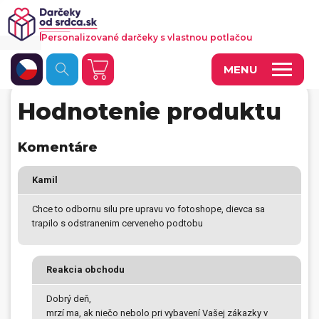
Personalizované darčeky s vlastnou potlačou
MENU
Hodnotenie produktu
Fotoobrazy a dekorácie
Hrnčeky a keramika
Komentáre
Kalendáre
Kamil
Fotoknihy a fotozošity
Chce to odbornu silu pre upravu vo fotoshope, dievca sa
trapilo s odstranenim cerveneho podtobu
Personalizované hry
Tričká a odevy
Reakcia obchodu
Vankúše a iný textil
Dobrý deň,
Tašky, vaky, ruksaky
mrzí ma, ak niečo nebolo pri vybavení Vašej zákazky v