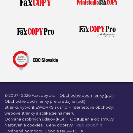
© 2007 - 2026 Faxcopy a.s.
|
Obchodné podmienky (pdf)
|
Obchodné podmienky pre predajne (pdf)
Stránku vytvoril:
EWORKS.sk s.r.o. -
Internetové obchody,
webové stránky a
aplikácie na mieru
Ochrana osobných údajov (PDF)
|
Odstúpenie od zmluvy
|
Nastavenie cookies
|
Ceny dopravy
| RID: 3b5a9f1d
Chránené pomocou
Google reCAPTCHA