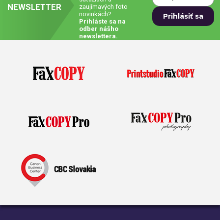
NEWSLETTER
zaujímavých foto
novinkách?
Prívesky, dog tagy, odznaky
Prihláste sa na
odber nášho
Doplnky do kancelárie, domácnosti, auta
newslettera.
Darčeky
PO-PIA 7:30 - 17:00
napíšte nám
0850 11 15 16
faxcopy@faxcopy.sk
Úvod
Produkty
Novinky
Blog
Kontakty
Môj profil