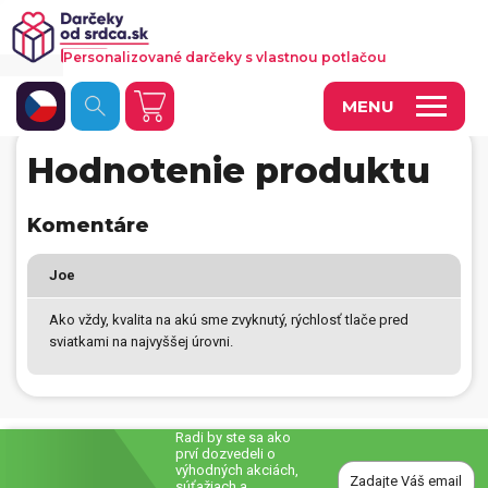
Personalizované darčeky s vlastnou potlačou
MENU
Hodnotenie produktu
Fotoobrazy a dekorácie
Hrnčeky a keramika
Komentáre
Kalendáre
Joe
Fotoknihy a fotozošity
Ako vždy, kvalita na akú sme zvyknutý, rýchlosť tlače pred
sviatkami na najvyššej úrovni.
Personalizované hry
Tričká a odevy
Vankúše a iný textil
Radi by ste sa ako
prví dozvedeli o
výhodných akciách,
Tašky, vaky, ruksaky
súťažiach a