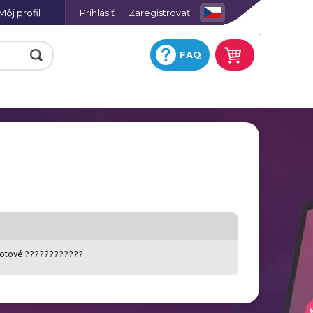
Môj profil
Prihlásiť
Zaregistrovať
.
FAQ
e
Fotohodiny na plátne so
skrytým rámom
Keramická obkladačka s
potlačou
ej
Fotografia na hliníkovej
platni
 hotové ????????????
Hracie karty s vlastnou
ií
potlačou
a
Tričko omaľovánka
Fotoobraz AKRYL
u
Zástera s potlačou