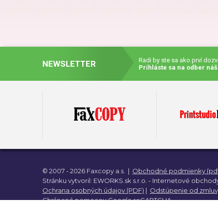
Darč
Dar
Radi by ste sa ako prví doz
NEWSLETTER
Prihláste sa na odber náš
Darč
Darč
© 2007 - 2026 Faxcopy a.s.
|
Obchodné podmienky (pdf
Darč
Stránku vytvoril:
EWORKS.sk s.r.o. -
Internetové obchody
Ochrana osobných údajov (PDF)
|
Odstúpenie od zmluv
Chránené pomocou
Google reCAPTCHA