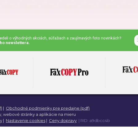
eky pre priateľa
Darčeky pre kamaráta
čeky pre kolegu
Darčeky na Deň detí
vedeli o výhodných akciách, súťažiach a zaujímavých foto novinkách?
ho newslettera.
eky na Deň otcov
Darčeky na meniny
eky na výročie
Darčeky na Valentína
)
|
Obchodné podmienky pre predajne (pdf)
eky na krstiny
Darčeky pre ženy
,
webové stránky a
aplikácie na mieru
y
|
Nastavenie cookies
|
Ceny dopravy
| RID: a9dbcc4b