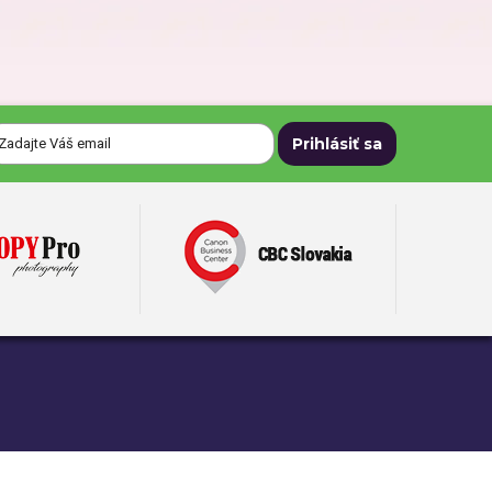
Darčeky pre dedka
Darčeky na Deň matiek
Darčeky na narodeniny
Darčeky na svadbu
Darčeky pre mužov