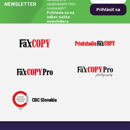
NEWSLETTER
zaujímavých foto
novinkách?
Prívesky, dog tagy, odznaky
Prihláste sa na
odber nášho
Doplnky do kancelárie, domácnosti, auta
newslettera.
Darčeky
PO-PIA 7:30 - 17:00
napíšte nám
0850 11 15 16
faxcopy@faxcopy.sk
Úvod
Produkty
Novinky
Blog
Kontakty
Môj profil