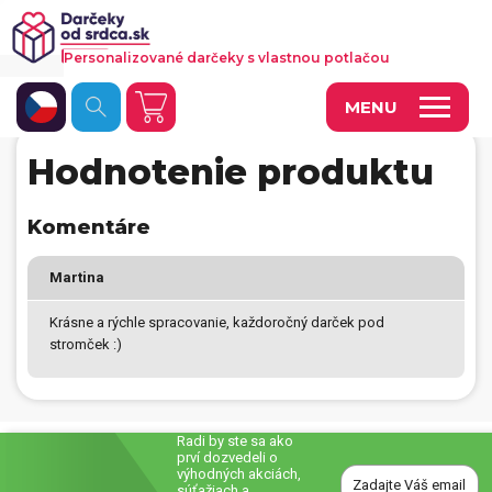
Personalizované darčeky s vlastnou potlačou
MENU
Hodnotenie produktu
Fotoobrazy a dekorácie
Hrnčeky a keramika
Komentáre
Kalendáre
Martina
Fotoknihy a fotozošity
Krásne a rýchle spracovanie, každoročný darček pod
stromček :)
Personalizované hry
Tričká a odevy
Vankúše a iný textil
Radi by ste sa ako
prví dozvedeli o
výhodných akciách,
Tašky, vaky, ruksaky
súťažiach a