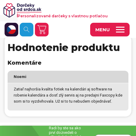
Personalizované darčeky s vlastnou potlačou
MENU
Hodnotenie produktu
Fotoobrazy a dekorácie
Hrnčeky a keramika
Komentáre
Kalendáre
Noemi
Fotoknihy a fotozošity
Zatiaľ najhoršia kvalita fotiek na kalendári aj software na
robenie kalendára a dosť zlý servis aj na predajni Faxcopy kde
Personalizované hry
som si to vyzdvihovala. Už si to tu nebudem objednávať.
Tričká a odevy
Vankúše a iný textil
Radi by ste sa ako
prví dozvedeli o
Tašky, vaky, ruksaky