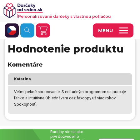
Personalizované darčeky s vlastnou potlačou
MENU
Hodnotenie produktu
Fotoobrazy a dekorácie
Hrnčeky a keramika
Komentáre
Kalendáre
Katarína
Fotoknihy a fotozošity
Veľmi pekné spracovanie. S editačným programom sa pracuje
ľahko a intuitívne.Objednávam cez faxcopy už viac rokov.
Personalizované hry
Spokojnosť.
Tričká a odevy
Vankúše a iný textil
Radi by ste sa ako
prví dozvedeli o
Tašky, vaky, ruksaky