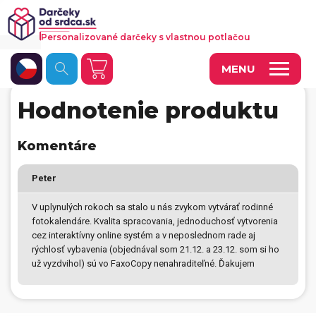
Personalizované darčeky s vlastnou potlačou
MENU
Hodnotenie produktu
Fotoobrazy a dekorácie
Hrnčeky a keramika
Komentáre
Kalendáre
Peter
Fotoknihy a fotozošity
V uplynulých rokoch sa stalo u nás zvykom vytvárať rodinné
fotokalendáre. Kvalita spracovania, jednoduchosť vytvorenia
Personalizované hry
cez interaktívny online systém a v neposlednom rade aj
rýchlosť vybavenia (objednával som 21.12. a 23.12. som si ho
Tričká a odevy
už vyzdvihol) sú vo FaxoCopy nenahraditeľné. Ďakujem
Vankúše a iný textil
Tašky, vaky, ruksaky