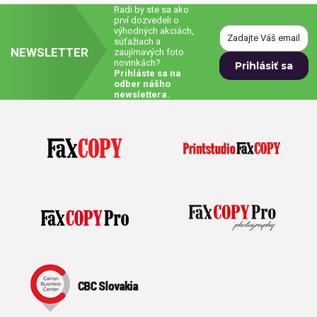
Radi by ste sa ako
prví dozvedeli o
Prívesky, dog tagy, odznaky
výhodných akciách,
súťažiach a
NEWSLETTER
Doplnky do kancelárie, domácnosti, auta
zaujímavých foto
novinkách?
Prihláste sa na
Darčeky
odber nášho
newslettera.
PO-PIA 7:30 - 17:00
napíšte nám
0850 11 15 16
faxcopy@faxcopy.sk
Úvod
Produkty
Novinky
Blog
Kontakty
Môj profil