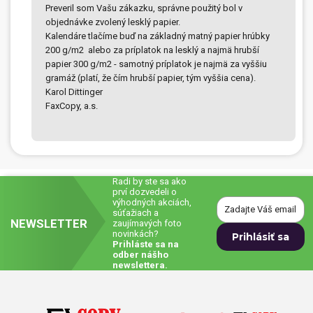
Preveril som Vašu zákazku, správne použitý bol v
objednávke zvolený lesklý papier.
Prívesky, dog tagy, odznaky
Kalendáre tlačíme buď na základný matný papier hrúbky
200 g/m2 alebo za príplatok na lesklý a najmä hrubší
Doplnky do kancelárie, domácnosti, auta
papier 300 g/m2 - samotný príplatok je najmä za vyššiu
gramáž (platí, že čím hrubší papier, tým vyššia cena).
Darčeky
Karol Dittinger
FaxCopy, a.s.
PO-PIA 7:30 - 17:00
napíšte nám
0850 11 15 16
faxcopy@faxcopy.sk
Úvod
Produkty
Radi by ste sa ako
Novinky
Blog
prví dozvedeli o
výhodných akciách,
súťažiach a
Kontakty
NEWSLETTER
zaujímavých foto
novinkách?
Prihláste sa na
Môj profil
odber nášho
newslettera.