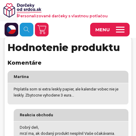
Personalizované darčeky s vlastnou potlačou
MENU
Hodnotenie produktu
Fotoobrazy a dekorácie
Hrnčeky a keramika
Komentáre
Kalendáre
Martina
Fotoknihy a fotozošity
Priplatila som si extra leskly papier, ale kalendar vobec nie je
leskly. Zbytocne vyhodene 3 eura...
Personalizované hry
Tričká a odevy
Reakcia obchodu
Vankúše a iný textil
Dobrý deň,
Tašky, vaky, ruksaky
mrzí ma, ak dodaný produkt nesplnil Vaše očakávania.