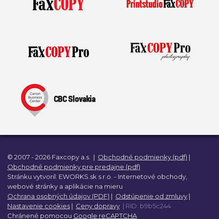
© 2007 - 2026 Faxcopy a.s.
|
Obchodné podmienky (pdf)
|
Obchodné podmienky pre predajne (pdf)
Stránku vytvoril:
EWORKS.sk s.r.o. -
Internetové obchody,
webové stránky a
aplikácie na mieru
Ochrana osobných údajov (PDF)
|
Odstúpenie od zmluvy
|
Nastavenie cookies
|
Ceny dopravy
| RID: b9b5c244
Chránené pomocou
Google reCAPTCHA