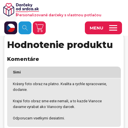
Personalizované darčeky s vlastnou potlačou
MENU
Hodnotenie produktu
Fotoobrazy a dekorácie
Hrnčeky a keramika
Komentáre
Kalendáre
Simi
Fotoknihy a fotozošity
Krásny foto obraz na platno. Kvalita a rychle spracovanie,
dodanie.
Personalizované hry
Krajsi foto obraz sme este nemali, a to kazde Vianoce
Tričká a odevy
davame vyrabat ako Vianocny darcek.
Vankúše a iný textil
Odporucam vsetkymi desiatimi.
Tašky, vaky, ruksaky