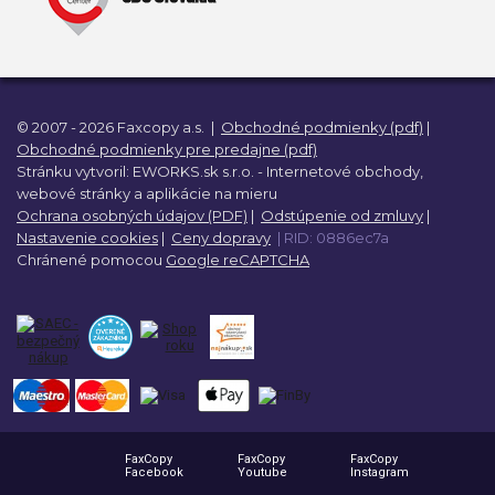
© 2007 - 2026 Faxcopy a.s.
|
Obchodné podmienky (pdf)
|
Obchodné podmienky pre predajne (pdf)
Stránku vytvoril:
EWORKS.sk s.r.o. -
Internetové obchody,
webové stránky a
aplikácie na mieru
Ochrana osobných údajov (PDF)
|
Odstúpenie od zmluvy
|
Nastavenie cookies
|
Ceny dopravy
| RID: 0886ec7a
Chránené pomocou
Google reCAPTCHA
FaxCopy
FaxCopy
FaxCopy
Facebook
Youtube
Instagram