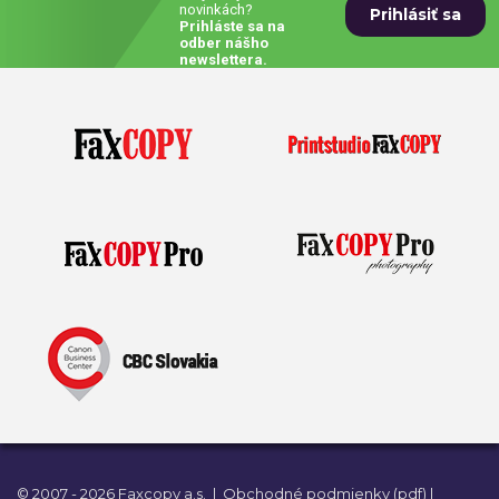
novinkách?
Prihláste sa na
Prívesky, dog tagy, odznaky
odber nášho
newslettera.
Doplnky do kancelárie, domácnosti, auta
Darčeky
PO-PIA 7:30 - 17:00
napíšte nám
0850 11 15 16
faxcopy@faxcopy.sk
Úvod
Produkty
Novinky
Blog
Kontakty
Môj profil
© 2007 - 2026 Faxcopy a.s.
|
Obchodné podmienky (pdf)
|