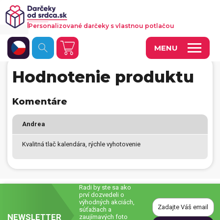
Personalizované darčeky s vlastnou potlačou
MENU
Hodnotenie produktu
Fotoobrazy a dekorácie
Hrnčeky a keramika
Komentáre
Kalendáre
Andrea
Fotoknihy a fotozošity
Kvalitná tlač kalendára, rýchle vyhotovenie
Personalizované hry
Tričká a odevy
Radi by ste sa ako
prví dozvedeli o
Vankúše a iný textil
výhodných akciách,
súťažiach a
NEWSLETTER
Tašky, vaky, ruksaky
zaujímavých foto