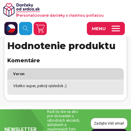
Personalizované darčeky s vlastnou potlačou
MENU
Hodnotenie produktu
Fotoobrazy a dekorácie
Hrnčeky a keramika
Komentáre
Kalendáre
Veron
Fotoknihy a fotozošity
Všetko super, pekný výsledok ;)
Personalizované hry
Tričká a odevy
Radi by ste sa ako
prví dozvedeli o
Vankúše a iný textil
výhodných akciách,
súťažiach a
NEWSLETTER
Tašky, vaky, ruksaky
zaujímavých foto