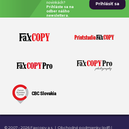
novinkách?
Prihláste sa na
Prívesky, dog tagy, odznaky
odber nášho
newslettera.
Doplnky do kancelárie, domácnosti, auta
Darčeky
PO-PIA 7:30 - 17:00
napíšte nám
0850 11 15 16
faxcopy@faxcopy.sk
Úvod
Produkty
Novinky
Blog
Kontakty
Môj profil
© 2007 - 2026 Faxcopy a.s.
|
Obchodné podmienky (pdf)
|