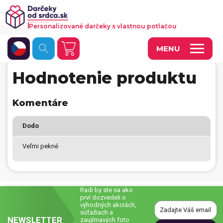
Personalizované darčeky s vlastnou potlačou
MENU
Hodnotenie produktu
Fotoobrazy a dekorácie
Hrnčeky a keramika
Komentáre
Kalendáre
Dodo
Fotoknihy a fotozošity
Veľmi pekné
Personalizované hry
Tričká a odevy
Radi by ste sa ako
prví dozvedeli o
Vankúše a iný textil
výhodných akciách,
súťažiach a
NEWSLETTER
Tašky, vaky, ruksaky
zaujímavých foto