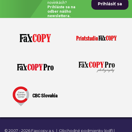
novinkách?
Prihláste sa na
Prívesky, dog tagy, odznaky
odber nášho
newslettera.
Doplnky do kancelárie, domácnosti, auta
Darčeky
PO-PIA 7:30 - 17:00
napíšte nám
0850 11 15 16
faxcopy@faxcopy.sk
Úvod
Produkty
Novinky
Blog
Kontakty
Môj profil
© 2007 - 2026 Faxcopy a.s.
|
Obchodné podmienky (pdf)
|