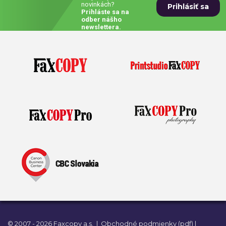
novinkách?
Prihláste sa na
Prívesky, dog tagy, odznaky
odber nášho
newslettera.
Doplnky do kancelárie, domácnosti, auta
Darčeky
PO-PIA 7:30 - 17:00
napíšte nám
0850 11 15 16
faxcopy@faxcopy.sk
Úvod
Produkty
Novinky
Blog
Kontakty
Môj profil
© 2007 - 2026 Faxcopy a.s.
|
Obchodné podmienky (pdf)
|