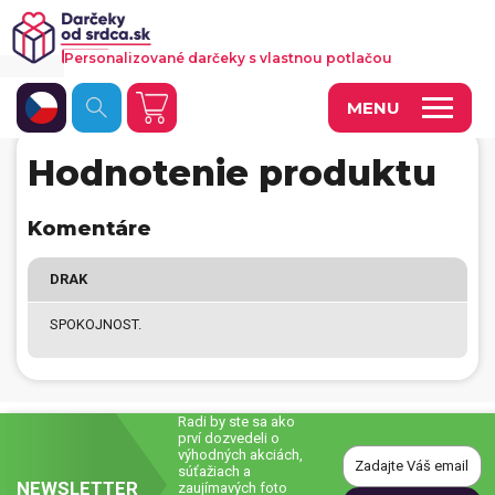
Personalizované darčeky s vlastnou potlačou
MENU
Hodnotenie produktu
Fotoobrazy a dekorácie
Hrnčeky a keramika
Komentáre
Kalendáre
DRAK
Fotoknihy a fotozošity
SPOKOJNOST.
Personalizované hry
Tričká a odevy
Radi by ste sa ako
prví dozvedeli o
Vankúše a iný textil
výhodných akciách,
súťažiach a
NEWSLETTER
Tašky, vaky, ruksaky
zaujímavých foto