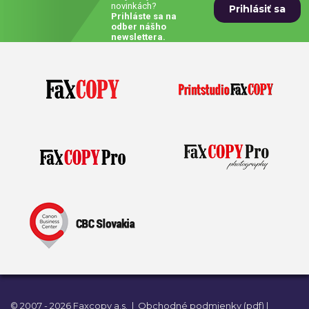
novinkách?
Prihláste sa na
Prívesky, dog tagy, odznaky
odber nášho
newslettera.
Doplnky do kancelárie, domácnosti, auta
Darčeky
PO-PIA 7:30 - 17:00
napíšte nám
0850 11 15 16
faxcopy@faxcopy.sk
Úvod
Produkty
Novinky
Blog
Kontakty
Môj profil
© 2007 - 2026 Faxcopy a.s.
|
Obchodné podmienky (pdf)
|