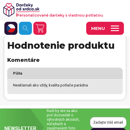
Personalizované darčeky s vlastnou potlačou
MENU
Hodnotenie produktu
Fotoobrazy a dekorácie
Hrnčeky a keramika
Komentáre
Kalendáre
Pišta
Fotoknihy a fotozošity
Nesklamali ako vždy, kvalita potlače parádna
Personalizované hry
Tričká a odevy
Radi by ste sa ako
prví dozvedeli o
Vankúše a iný textil
výhodných akciách,
súťažiach a
NEWSLETTER
Tašky, vaky, ruksaky
zaujímavých foto