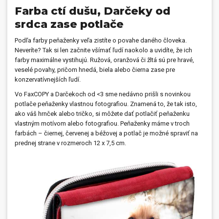
Farba ctí dušu, Darčeky od
srdca zase potlače
Podľa farby peňaženky veľa zistíte o povahe daného človeka.
Neveríte? Tak si len začnite všímať ľudí naokolo a uvidíte, že ich
farby maximálne vystihujú. Ružová, oranžová či žltá sú pre hravé,
veselé povahy, pričom hnedá, biela alebo čierna zase pre
konzervatívnejších ľudí.
Vo FaxCOPY a Darčekoch od <3 sme nedávno prišli s novinkou
potlače peňaženky vlastnou fotografiou. Znamená to, že tak isto,
ako váš hrnček alebo tričko, si môžete dať potlačiť peňaženku
vlastným motívom alebo fotografiou. Peňaženky máme v troch
farbách – čiernej, červenej a béžovej a potlač je možné spraviť na
prednej strane v rozmeroch 12 x 7,5 cm.