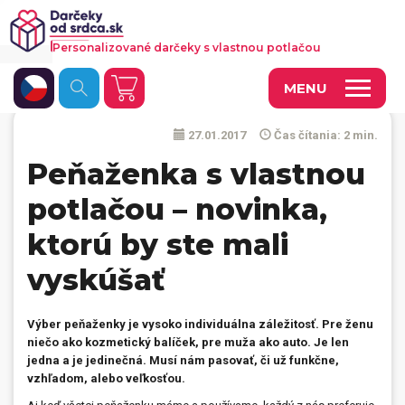
Personalizované darčeky s vlastnou potlačou
MENU
27.01.2017
Čas čítania: 2 min.
Fotoobrazy a dekorácie
Peňaženka s vlastnou
Hrnčeky a keramika
potlačou – novinka,
Kalendáre
ktorú by ste mali
Fotoknihy a fotozošity
vyskúšať
Personalizované hry
Tričká a odevy
Výber peňaženky je vysoko individuálna záležitosť. Pre ženu
niečo ako kozmetický balíček, pre muža ako auto. Je len
Vankúše a iný textil
jedna a je jedinečná. Musí nám pasovať, či už funkčne,
vzhľadom, alebo veľkosťou.
Tašky, vaky, ruksaky