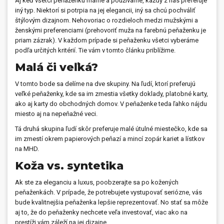
Aj keď všetci peňaženku máme a používame, každý z nás preferuje
iný typ. Niektorí si potrpia na jej elegancii, iný sa chcú pochváliť
Prívesky, dog tagy, odznaky
štýlovým dizajnom. Nehovoriac o rozdieloch medzi mužskými a
ženskými preferenciami (prehovoriť muža na farebnú peňaženku je
Doplnky do kancelárie, domácnosti, auta
priam zázrak). V každom prípade si peňaženku všetci vyberáme
podľa určitých kritérií. Tie vám v tomto článku priblížime.
Darčeky
Malá či veľká?
PO-PIA 7:30 - 17:00
napíšte nám
V tomto bode sa delíme na dve skupiny. Na ľudí, ktorí preferujú
0850 11 15 16
faxcopy@faxcopy.sk
veľké peňaženky, kde sa im zmestia všetky doklady, platobné karty,
ako aj karty do obchodných domov. V peňaženke teda ľahko nájdu
miesto aj na nepeňažné veci.
Úvod
Produkty
Tá druhá skupina ľudí skôr preferuje malé útulné miestečko, kde sa
Novinky
Blog
im zmestí okrem papierových peňazí a mincí zopár kariet a lístkov
na MHD.
Kontakty
Koža vs. syntetika
Môj profil
Ak ste za eleganciu a luxus, poobzerajte sa po kožených
peňaženkách. V prípade, že potrebujete vystupovať seriózne, vás
bude kvalitnejšia peňaženka lepšie reprezentovať. No stať sa môže
aj to, že do peňaženky nechcete veľa investovať, viac ako na
prestíži vám záleží na jej dizajne.