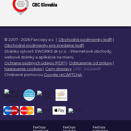
© 2007 - 2026 Faxcopy a.s.
|
Obchodné podmienky (pdf)
|
Obchodné podmienky pre predajne (pdf)
Stránku vytvoril:
EWORKS.sk s.r.o. -
Internetové obchody,
webové stránky a
aplikácie na mieru
Ochrana osobných údajov (PDF)
|
Odstúpenie od zmluvy
|
Nastavenie cookies
|
Ceny dopravy
| RID: 242aa46f
Chránené pomocou
Google reCAPTCHA
FaxCopy
FaxCopy
FaxCopy
Facebook
Youtube
Instagram