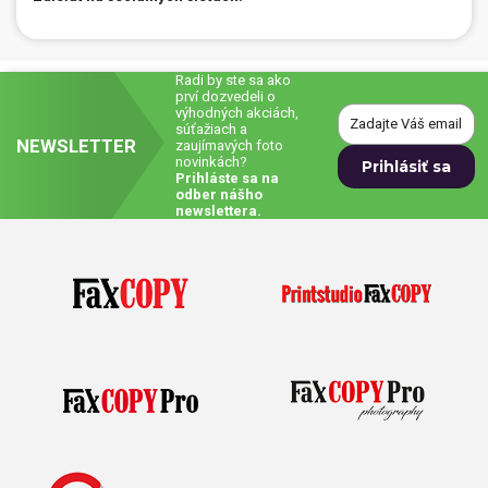
Radi by ste sa ako
prví dozvedeli o
výhodných akciách,
súťažiach a
NEWSLETTER
zaujímavých foto
novinkách?
Prihláste sa na
odber nášho
newslettera.