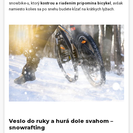
snowbike-u, ktorý
kostrou a riadením pripomína bicykel
, avšak
namiesto kolies sa po snehu budete kĺzať na krátkych lyžiach.
Veslo do ruky a hurá dole svahom –
snowrafting