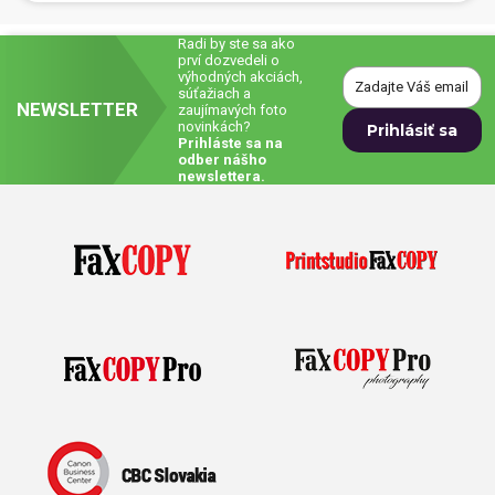
Radi by ste sa ako
prví dozvedeli o
výhodných akciách,
súťažiach a
NEWSLETTER
zaujímavých foto
novinkách?
Prihláste sa na
odber nášho
newslettera.