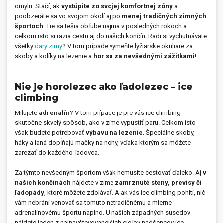
omylu. Stačí, ak
vystúpite zo svojej komfortnej zóny
a
poobzeráte sa vo svojom okolí aj po
menej tradičných zimných
športoch
. Tie sa tešia obľube najmä v posledných rokoch a
celkom isto si razia cestu aj do našich končín. Radi si vychutnávate
všetky
dary zimy
? V tom prípade vymeňte lyžiarske okuliare za
skoby a kolíky na lezenie a
hor sa za nevšednými zážitkami
!
Nie je horolezec ako ľadolezec – ice
climbing
Milujete
adrenalín
? V tom prípade je pre vás ice climbing
skutočne skvelý spôsob, ako v zime vypustiť paru. Celkom isto
však budete potrebovať
výbavu na lezenie
. Špeciálne skoby,
háky a laná dopĺňajú mačky na nohy, vďaka ktorým sa môžete
zarezať do každého ľadovca.
Za týmto nevšedným športom však nemusíte cestovať ďaleko. Aj
v
našich končinách
nájdete v zime
zamrznuté steny, previsy či
ľadopády
, ktoré môžete zdolávať. A ak vás ice climbing pohltí, nič
vám nebráni venovať sa tomuto netradičnému a mierne
adrenalínovému športu naplno. U našich západných susedov
nájdete jeden z najnavštevovanejších cieľov nadšencov ice