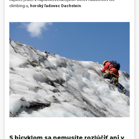
climbing-u,
horský ľadovec Dachstein
.
S bicyklom sa nemusíte rozlúčiť ani v