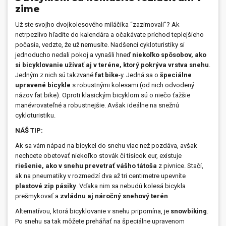
zime
Už ste svojho dvojkolesového miláčika “zazimovali”? Ak
netrpezlivo hľadíte do kalendára a očakávate príchod teplejšieho
počasia, vedzte, že už nemusíte. Nadšenci cykloturistiky si
jednoducho nedali pokoj a vynašli hneď
niekoľko spôsobov, ako
si bicyklovanie užívať aj v teréne, ktorý pokrýva vrstva snehu
.
Jedným z nich sú takzvané
fat bike
-y. Jedná sa o
špeciálne
upravené bicykle
s robustnými kolesami (od nich odvodený
názov fat bike). Oproti klasickým bicyklom sú o niečo ťažšie
manévrovateľné a robustnejšie. Avšak ideálne na snežnú
cykloturistiku.
NÁŠ TIP:
Ak sa vám nápad na bicykel do snehu viac než pozdáva, avšak
nechcete obetovať niekoľko stovák či tisícok eur, existuje
riešenie, ako v snehu prevetrať vášho tátoša
z pivnice. Stačí,
ak na pneumatiky v rozmedzí dva až tri centimetre upevníte
plastové zip pásiky
. Vďaka nim sa nebudú kolesá bicykla
prešmykovať a
zvládnu aj náročný snehový terén
.
Alternatívou, ktorá bicyklovanie v snehu pripomína, je
snowbiking
.
Po snehu sa tak môžete preháňať na špeciálne upravenom