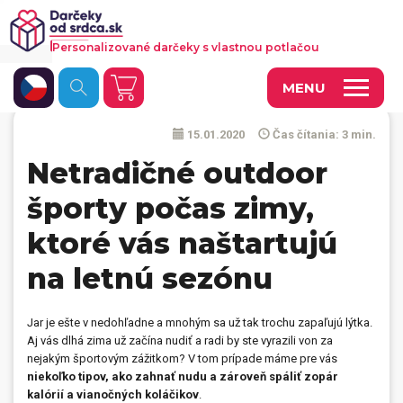
Personalizované darčeky s vlastnou potlačou
MENU
15.01.2020
Čas čítania: 3 min.
Fotoobrazy a dekorácie
Netradičné outdoor
Hrnčeky a keramika
športy počas zimy,
Kalendáre
ktoré vás naštartujú
Fotoknihy a fotozošity
na letnú sezónu
Personalizované hry
Tričká a odevy
Jar je ešte v nedohľadne a mnohým sa už tak trochu zapaľujú lýtka.
Aj vás dlhá zima už začína nudiť a radi by ste vyrazili von za
Vankúše a iný textil
nejakým športovým zážitkom? V tom prípade máme pre vás
niekoľko tipov, ako zahnať nudu a zároveň spáliť zopár
kalórií a vianočných koláčikov
.
Tašky, vaky, ruksaky