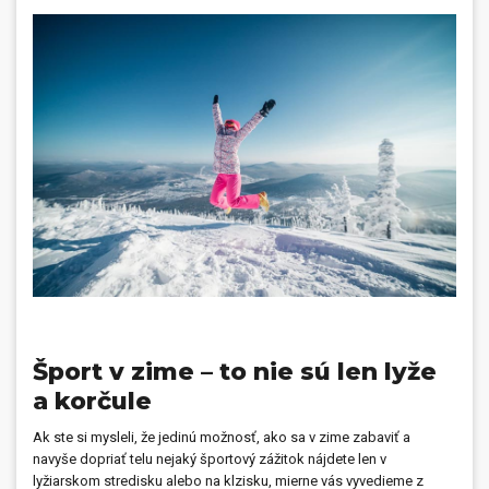
Prívesky, dog tagy, odznaky
Doplnky do kancelárie, domácnosti, auta
Darčeky
PO-PIA 7:30 - 17:00
napíšte nám
0850 11 15 16
faxcopy@faxcopy.sk
Úvod
Produkty
Novinky
Blog
Kontakty
Šport v zime – to nie sú len lyže
Môj profil
a korčule
Ak ste si mysleli, že jedinú možnosť, ako sa v zime zabaviť a
navyše dopriať telu nejaký športový zážitok nájdete len v
lyžiarskom stredisku alebo na klzisku, mierne vás vyvedieme z