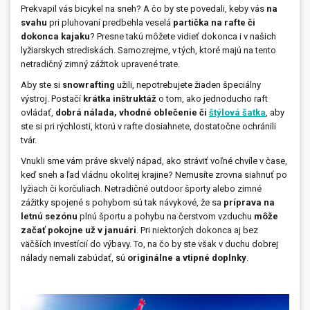
Prekvapil vás bicykel na sneh? A čo by ste povedali, keby vás
na
svahu
pri pluhovaní predbehla veselá
partička na rafte či
dokonca kajaku
? Presne takú môžete vidieť dokonca i v našich
lyžiarskych strediskách. Samozrejme, v tých, ktoré majú na tento
netradičný zimný zážitok upravené trate.
Aby ste si
snowrafting
užili, nepotrebujete žiaden špeciálny
výstroj. Postačí
krátka inštruktáž
o tom, ako jednoducho raft
ovládať,
dobrá nálada, vhodné oblečenie či
štýlová šatka
, aby
ste si pri rýchlosti, ktorú v rafte dosiahnete, dostatočne ochránili
tvár.
Vnukli sme vám práve skvelý nápad, ako stráviť voľné chvíle v čase,
keď sneh a ľad vládnu okolitej krajine? Nemusíte zrovna siahnuť po
lyžiach či korčuliach. Netradičné outdoor športy alebo zimné
zážitky spojené s pohybom sú tak návykové, že sa
príprava na
letnú sezónu
plnú športu a pohybu na čerstvom vzduchu
môže
začať pokojne už v januári
. Pri niektorých dokonca aj bez
väčších investícií do výbavy. To, na čo by ste však v duchu dobrej
nálady nemali zabúdať, sú
originálne a vtipné doplnky
.