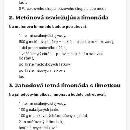
ľad a
5 PL cukrového sirupu, bazového sirupu alebo medu.
2. Melónová osviežujúca limonáda
Na melónovú limonádu budete potrebovať:
1 liter minerálnej/čistej vody,
500 g melónovej dužiny – nakrájanej alebo rozmixovanej,
1 dcl pomarančového džúsu,
1 väčší umytý citrón – polovicu nakrájať a polovicu
odšťaviť,
pol hrste medovkových lístkov,
pol hrste mätových lístkov a
ľad.
3. Jahodová letná limonáda s limetkou
Na jahodovo-limetkovú limonádu budete potrebovať:
1 liter minerálnej/čistej vody,
100 g nakrájaných jahôd,
100 g rozmixovaných/popučených jahôd,
2 ks odšťavených limetiek,
hrsť mätových lístkov a