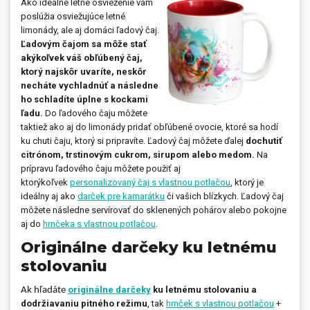
Ako ideálne letné osvieženie vám
poslúžia osviežujúce letné
limonády, ale aj domáci ľadový čaj.
Ľadovým čajom sa môže stať
akýkoľvek váš obľúbený čaj,
ktorý najskôr uvaríte, neskôr
necháte vychladnúť a následne
ho schladíte úplne s kockami
ľadu.
Do ľadového čaju môžete
taktiež ako aj do limonády pridať obľúbené ovocie, ktoré sa hodí
ku chuti čaju, ktorý si pripravíte. Ľadový čaj môžete ďalej
dochutiť
citrónom, trstinovým cukrom, sirupom alebo medom.
Na
prípravu ľadového čaju môžete použiť aj
ktorýkoľvek
personalizovaný čaj s vlastnou potlačou
, ktorý je
ideálny aj ako
darček pre kamarátku
či vašich blízkych. Ľadový čaj
môžete následne servírovať do sklenených pohárov alebo pokojne
aj do
hrnčeka s vlastnou potlačou
.
Originálne darčeky ku letnému
stolovaniu
originálne darčeky
ku letnému stolovaniu a
Ak hľadáte
dodržiavaniu pitného režimu
, tak
hrnček s vlastnou potlačou
+