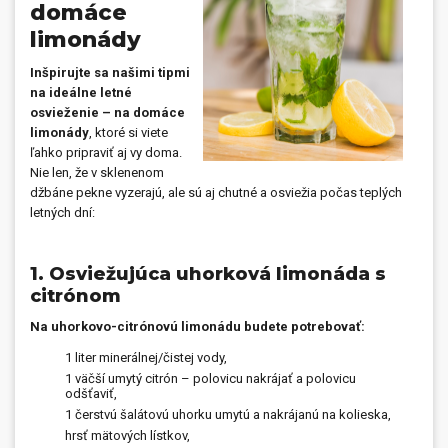
domáce
limonády
Inšpirujte sa našimi tipmi
na ideálne letné
osvieženie – na domáce
limonády
, ktoré si viete
ľahko pripraviť aj vy doma.
Nie len, že v sklenenom
džbáne pekne vyzerajú, ale sú aj chutné a osviežia počas teplých
letných dní:
1. Osviežujúca uhorková limonáda s
citrónom
Na uhorkovo-citrónovú limonádu budete potrebovať:
1 liter minerálnej/čistej vody,
1 väčší umytý citrón – polovicu nakrájať a polovicu
odšťaviť,
1 čerstvú šalátovú uhorku umytú a nakrájanú na kolieska,
hrsť mätových lístkov,