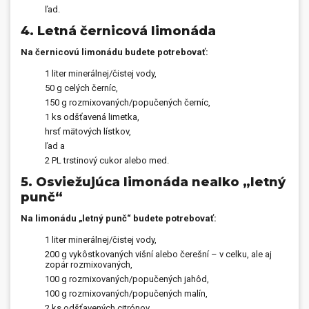
ľad.
4. Letná černicová limonáda
Na černicovú limonádu budete potrebovať:
1 liter minerálnej/čistej vody,
50 g celých černíc,
150 g rozmixovaných/popučených černíc,
1 ks odšťavená limetka,
hrsť mätových lístkov,
ľad a
2 PL trstinový cukor alebo med.
5. Osviežujúca limonáda nealko „letný
punč“
Na limonádu „letný punč“ budete potrebovať:
1 liter minerálnej/čistej vody,
200 g vykôstkovaných višní alebo čerešní – v celku, ale aj
zopár rozmixovaných,
100 g rozmixovaných/popučených jahôd,
100 g rozmixovaných/popučených malín,
2 ks odšťavených citrónov,