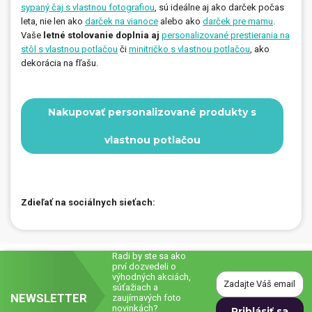
sypaný čaj s vlastnou fotografiou
, sú ideálne aj ako darček počas
leta, nie len ako
darček na vianoce
alebo ako
darček pre mamu
.
Vaše
letné stolovanie doplnia aj
personalizované prestierania na
stôl s vlastnou potlačou
či
minitričko s vlastnou potlačou
, ako
dekorácia na fľašu.
Nakupovať personalizované produkty s
vlastnou potlačou
Zdieľať na sociálnych sieťach:
Radi by ste sa ako
prví dozvedeli o
výhodných akciách,
súťažiach a
NEWSLETTER
zaujímavých foto
novinkách?