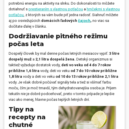
potrebnú energiu na aktivity na slnku. Do dokonalosti to môžete
dotiahnuť s
prestieraním s vlastnou potlačou
a
hrnčekmi s vlastnou
Prívesky, dog tagy, odznaky
potlačou
,
z ktorých sa vám bude piť jedna radosť. Siahnuť môžete
aj po osviežujúcich
domácich ľadových
čajoch
,
no viac sa
Doplnky do kancelárie, domácnosti, auta
dočítate ďalej v článku.
Darčeky
Dodržiavanie pitného režimu
počas leta
PO-PIA 7:30 - 17:00
napíšte nám
0850 11 15 16
faxcopy@faxcopy.sk
Dospelý človek by mal denne počas letných mesiacov vypiť:
3 litre
dospelý muž
a
2,1 litra dospelá žena.
Detský organizmus si
taktiež vyžaduje dostatok vody,
deti vo veku od 4 do 7 rokov
Úvod
Produkty
približne 1,6 litra
vody, deti vo veku
od 7 do 10 rokov približne
1,8 litra
vody a deti vo veku
od 10 do 13 rokov približne 2,1 litra
Novinky
Blog
vody. Je však dobré počúvať signály tela a tiež si všímať farbu
moču, čím je moč tmavší, tým dehydratovanejšia osoba je. Príjem
Kontakty
tekutín nie je dobré podceňovať, preto v tomto prípade je lepšie
viac ako menej, hlavne počas teplých letných dní.
Môj profil
Tipy na
recepty na
chutné