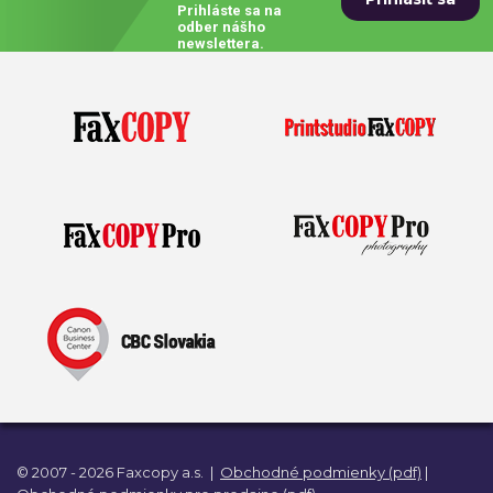
Prihláste sa na
odber nášho
newslettera.
© 2007 - 2026 Faxcopy a.s.
|
Obchodné podmienky (pdf)
|