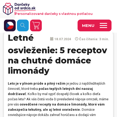
Personalizované darčeky s vlastnou potlačou
MENU
Letné
18.07.2024
Čas čítania: 3 min.
Fotoobrazy a dekorácie
osvieženie: 5 receptov
Hrnčeky a keramika
na chutné domáce
Kalendáre
limonády
Fotoknihy a fotozošity
Personalizované hry
Leto je v plnom prúde a pitný režim
je jedou z najdôležitejších
činností, ktoré treba
počas teplých letných dní naozaj
Tričká a odevy
dodržiavať.
Koľko by mal vypiť dospelý človek a koľko dieťa
počas leta? Ak vás čistá voda či presladené nápoje omrzeli, máme
Vankúše a iný textil
pre vás
osvedčené recepty na domáce limonády, ktoré vám
zabezpečia tekutiny, ale aj letné osvieženie.
Domáce
Tašky, vaky, ruksaky
osviežujúce nápoje dokážu zahnať horúčavu a dodajú vám