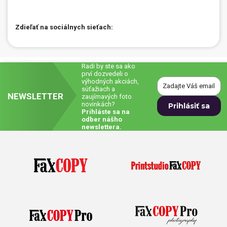
Zdieľať na sociálnych sieťach:
Radi by ste sa ako
prví dozvedeli o
výhodných akciách,
súťažiach a
NEWSLETTER
zaujímavých foto
novinkách?
Prihláste sa na
odber nášho
newslettera.