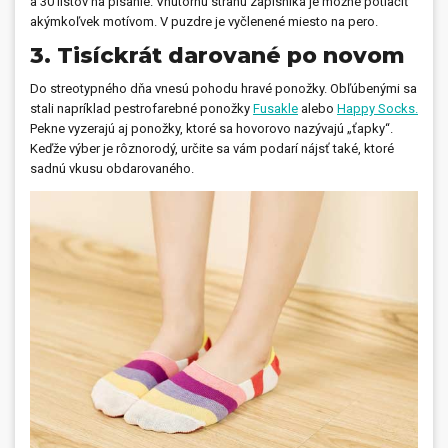
a 30 listov na písanie. Vnútornú stranu zápisníka je možné potlačiť
akýmkoľvek motívom. V puzdre je vyčlenené miesto na pero.
3. Tisíckrát darované po novom
Do streotypného dňa vnesú pohodu hravé ponožky. Obľúbenými sa
stali napríklad pestrofarebné ponožky
Fusakle
alebo
Happy Socks.
Pekne vyzerajú aj ponožky, ktoré sa hovorovo nazývajú „ťapky“.
Keďže výber je rôznorodý, určite sa vám podarí nájsť také, ktoré
sadnú vkusu obdarovaného.