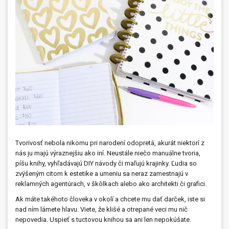
Prívesky, dog tagy, odznaky
Doplnky do kancelárie, domácnosti, auta
Darčeky
PO-PIA 7:30 - 17:00
napíšte nám
0850 11 15 16
faxcopy@faxcopy.sk
Úvod
Produkty
Novinky
Blog
Tvorivosť nebola nikomu pri narodení odopretá, akurát niektorí z
nás ju majú výraznejšiu ako iní. Neustále niečo manuálne tvoria,
Kontakty
píšu knihy, vyhľadávajú DIY návody či maľujú krajinky. Ľudia so
zvýšeným citom k estetike a umeniu sa neraz zamestnajú v
Môj profil
reklamných agentúrach, v škôlkach alebo ako architekti či grafici.
Ak máte takéhoto človeka v okolí a chcete mu dať darček, iste si
nad ním lámete hlavu. Viete, že klišé a otrepané veci mu nič
nepovedia. Uspieť s tuctovou knihou sa ani len nepokúšate.