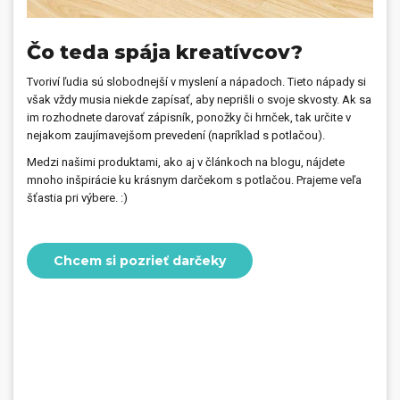
Čo teda spája kreatívcov?
Tvoriví ľudia sú slobodnejší v myslení a nápadoch. Tieto nápady si
však vždy musia niekde zapísať, aby neprišli o svoje skvosty. Ak sa
im rozhodnete darovať zápisník, ponožky či hrnček, tak určite v
nejakom zaujímavejšom prevedení (napríklad s potlačou).
Medzi našimi produktami, ako aj v článkoch na blogu, nájdete
mnoho inšpirácie ku krásnym darčekom s potlačou. Prajeme veľa
šťastia pri výbere. :)
Chcem si pozrieť darčeky