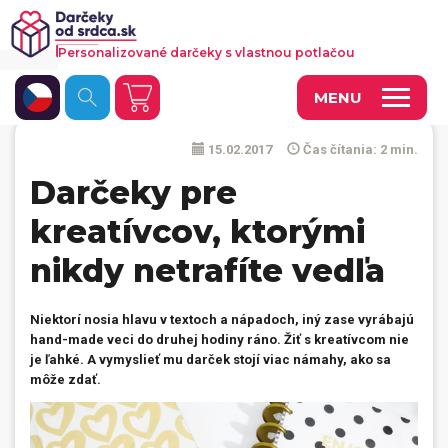
Personalizované darčeky s vlastnou potlačou
MENU
15.02.2017
Čas čítania: 2 min.
Fotoobrazy a dekorácie
Darčeky pre
Hrnčeky a keramika
kreatívcov, ktorými
Kalendáre
nikdy netrafíte vedľa
Fotoknihy a fotozošity
Personalizované hry
Niektorí nosia hlavu v textoch a nápadoch, iný zase vyrábajú
hand-made veci do druhej hodiny ráno. Žiť s kreatívcom nie
Tričká a odevy
je ľahké. A vymyslieť mu darček stojí viac námahy, ako sa
môže zdať.
Vankúše a iný textil
Tašky, vaky, ruksaky