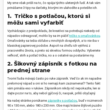
My sme však prišli na to, čo spája týchto uletených ľudí. A tak vám
prinášame 3 tipy na darčeky, ktorými im ulahodíte a potešíte ich.
1. Tričko s potlačou, ktorú si
môžu sami vyfarbiť
Vychádzajúc z predpokladu, že kreatívci sa potrebujú niekedy od
nápadov odreagovať, mohlo by sa im páčiť
tričko s omaľovánkou
.
Omaľovánky sa tešia obľube u mnohých dospelých, a to nie iba v
klasickej papierovej podobe. Aspoň na chvíľu ich vytrhnú z
pracovného života, a preto sú skvelou formou oddychu. Vyberiete
veľkosť, strih a potlač trička, no a o ostatné sa postaráme my.
2. Šikovný zápisník s fotkou na
prednej strane
Tvoriví ľudia mávajú často po ruke zápisník. Veď čo ak im napadne
prelomový nápad a oni si ho nemajú kam zaznamenať? Tento fakt
vám prináša eso v rukáve. Zápisníkom nikdy nič nepokazíte, len si
dajte pozor na to, aby nebol gýčový či, naopak, príliš obyčajný.
Na našej stránke ponúkame
zápisníky s potlačou
, buď v rozmeroch
90 x 130 mm, alebo 180 x 230 mm. Obe majú krásne štýlové puzdro