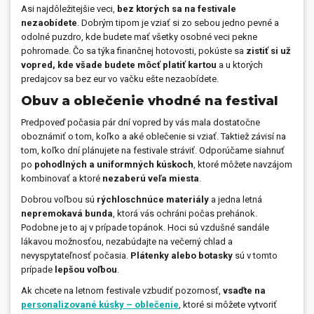
Asi najdôležitejšie veci,
bez ktorých sa na festivale
nezaobídete
. Dobrým tipom je vziať si zo sebou jedno pevné a
odolné puzdro, kde budete mať všetky osobné veci pekne
pohromade. Čo sa týka finančnej hotovosti, pokúste sa
zistiť si už
vopred, kde všade budete môcť platiť kartou
a u ktorých
predajcov sa bez eur vo vačku ešte nezaobídete.
Obuv a oblečenie vhodné na festival
Predpoveď počasia pár dní vopred by vás mala dostatočne
oboznámiť o tom, koľko a aké oblečenie si vziať. Taktiež závisí na
tom, koľko dní plánujete na festivale stráviť. Odporúčame siahnuť
po
pohodlných a uniformných kúskoch
, ktoré môžete navzájom
kombinovať a ktoré
nezaberú veľa miesta
.
Dobrou voľbou sú
rýchloschnúce materiály
a jedna letná
nepremokavá bunda
, ktorá vás ochráni počas prehánok.
Podobne je to aj v prípade topánok. Hoci sú vzdušné sandále
lákavou možnosťou, nezabúdajte na večerný chlad a
nevyspytateľnosť počasia.
Plátenky alebo botasky
sú v tomto
prípade
lepšou voľbou
.
Ak chcete na letnom festivale vzbudiť pozornosť,
vsaďte na
personalizované kúsky – oblečenie
, ktoré si môžete vytvoriť