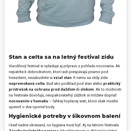
Stan a celta sa na letný festival zídu
Viacdňový festival si vyžaduje aj prípravu z pohľadu nocovania. Ak
nepatríte k dobrodruhom, ktorí radi prespávajú priamo pod
hviezdami, nezabudnite si
vziať stan
. K nemu sa vždy zíde
nepremokavá celta
. Buď ako podklad pod stan alebo
praktický
prístrešok na ochranu pred dažďom či slnkom
. Ak to možnosti
na festivale dovoľujú, neopakovateľný zážitok si môžete dopriať
nocovaním v hamaku
– ľahkej hojdacej sieti, ktorú však musíte
upevniť o dva oporné body.
Hygienické potreby v šikovnom balení
I keď riadne okresaná, no hygiena musí byť. Aj na letnom festivale.
Zásoby toaletného papiera
(skvelým tipom je vlhčený toaletný