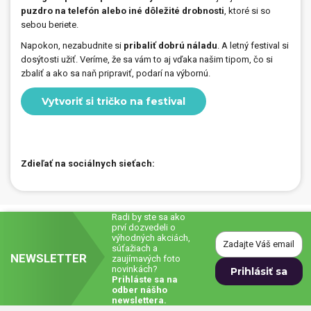
puzdro na telefón alebo iné dôležité drobnosti
, ktoré si so
sebou beriete.
Napokon, nezabudnite si
pribaliť dobrú náladu
. A letný festival si
dosýtosti užiť. Veríme, že sa vám to aj vďaka našim tipom, čo si
zbaliť a ako sa naň pripraviť, podarí na výbornú.
Vytvoriť si tričko na festival
Zdieľať na sociálnych sieťach:
Radi by ste sa ako
prví dozvedeli o
výhodných akciách,
súťažiach a
NEWSLETTER
zaujímavých foto
novinkách?
Prihláste sa na
odber nášho
newslettera.