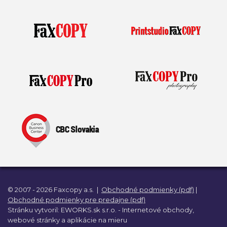
© 2007 - 2026 Faxcopy a.s.
|
Obchodné podmienky (pdf)
|
Obchodné podmienky pre predajne (pdf)
Stránku vytvoril:
EWORKS.sk s.r.o. -
Internetové obchody,
webové stránky a
aplikácie na mieru