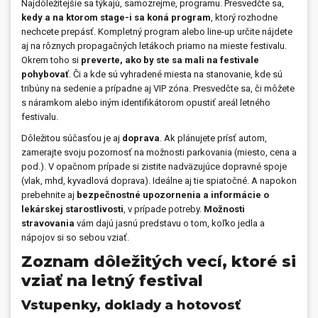
Najdôležitejšie sa týkajú, samozrejme, programu. Presvedčte sa,
kedy a na ktorom stage-i sa koná program
, ktorý rozhodne
nechcete prepásť. Kompletný program alebo line-up určite nájdete
aj na rôznych propagačných letákoch priamo na mieste festivalu.
Okrem toho si
preverte, ako by ste sa mali na festivale
pohybovať
. Či a kde sú vyhradené miesta na stanovanie, kde sú
tribúny na sedenie a prípadne aj VIP zóna. Presvedčte sa, či môžete
s náramkom alebo iným identifikátorom opustiť areál letného
festivalu.
Dôležitou súčasťou je aj
doprava
. Ak plánujete prísť autom,
zamerajte svoju pozornosť na možnosti parkovania (miesto, cena a
pod.). V opačnom prípade si zistite nadväzujúce dopravné spoje
(vlak, mhd, kyvadlová doprava). Ideálne aj tie spiatočné. A napokon
prebehnite aj
bezpečnostné upozornenia a informácie o
lekárskej starostlivosti
, v prípade potreby.
Možnosti
stravovania
vám dajú jasnú predstavu o tom, koľko jedla a
nápojov si so sebou vziať.
Zoznam dôležitých vecí, ktoré si
vziať na letný festival
Vstupenky, doklady a hotovosť