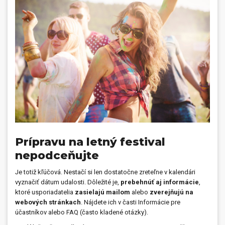
Prívesky, dog tagy, odznaky
Doplnky do kancelárie, domácnosti, auta
Darčeky
PO-PIA 7:30 - 17:00
napíšte nám
0850 11 15 16
faxcopy@faxcopy.sk
Úvod
Produkty
Novinky
Blog
Prípravu na letný festival
nepodceňujte
Kontakty
Je totiž kľúčová. Nestačí si len dostatočne zreteľne v kalendári
Môj profil
vyznačiť dátum udalosti. Dôležité je,
prebehnúť aj informácie
,
ktoré usporiadatelia
zasielajú mailom
alebo
zverejňujú na
webových stránkach
. Nájdete ich v časti
Informácie pre
účastníkov
alebo
FAQ (často kladené otázky)
.