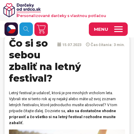
Personalizované darčeky s vlastnou potlačou
MENU
Čo si so
15.07.2023
Čas čítania: 3 min.
Fotoobrazy a dekorácie
sebou
Hrnčeky a keramika
zbaliť na letný
Kalendáre
festival?
Fotoknihy a fotozošity
Letný festival je udalosť, ktorá je pre mnohých vrcholom leta.
Personalizované hry
Vybrali ste si tento rok aj vy nejaký alebo máte už svoj zoznam
letných festivalov, ktoré jednoducho musíte absolvovať? V tom
Tričká a odevy
prípade čítajte ďalej. Dozviete sa,
ako sa dostatočne vhodne
pripraviť a čo všetko si na letný festival rozhodne musíte
Vankúše a iný textil
zabaliť.
Tašky, vaky, ruksaky