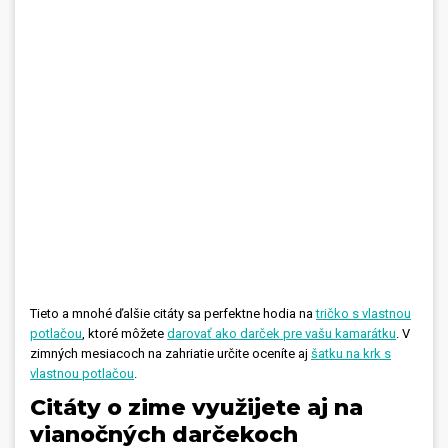
Tieto a mnohé ďalšie citáty sa perfektne hodia na
tričko s vlastnou
potlačou
,
ktoré môžete
darovať ako darček pre vašu kamarátku
.
V
zimných mesiacoch na zahriatie určite oceníte aj
šatku na krk s
vlastnou potlačou
.
Citáty o zime využijete aj na
vianočných darčekoch