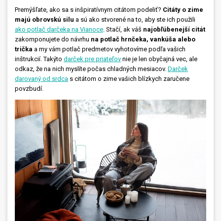
Premýšľate, ako sa s inšpiratívnym citátom podeliť?
Citáty o zime
majú obrovskú silu
a sú ako stvorené na to, aby ste ich použili
ako potlač darčeka na Vianoce
.
Stačí, ak váš
najobľúbenejší citát
zakomponujete do návrhu
na potlač hrnčeka, vankúša alebo
trička
a my vám potlač predmetov vyhotovíme podľa vašich
inštrukcií. Takýto
darček pre priateľov
nie je len obyčajná vec, ale
odkaz, že na nich myslíte počas chladných mesiacov.
Darček
darovaný od srdca
s citátom o zime vašich blízkych zaručene
povzbudí.