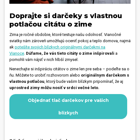
Doprajte si darčeky s vlastnou
potlačou citátu o zime
Zima je ročné obdobie, ktoré testuje našu odolnosť. Vianočné
sviatky nám zároveň umožňujú oceniť pokoj a teplo domova, najmä
ak
potešíte svojich blízkych originálnymi darčekmi na
Vianoce
.
Dúfame, že vás tieto citáty o zime inšpirovali
a
pomohli vám nájsť v nich hlbší zmysel.
Nenechajte si inšpiráciu citátov o zime len pre seba – podeľte sa o
ňu. Môžete to urobiť rozhovorom alebo
originálnym darčekom s
vlastnou potlačou
, ktorý bude vašim blízkym pripomínať, že aj
uprostred zimy môžu nosiť v srdci večné leto.
Objednať tlač darčekov pre vašich
blízkych