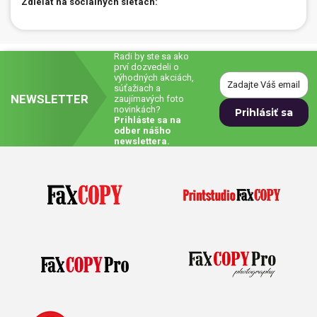
Zdieľať na sociálnych sieťach:
Radi by ste sa ako
prví dozvedeli o
výhodných akciách,
súťažiach a
NEWSLETTER
zaujímavých foto
novinkách?
Prihláste sa na
odber nášho
newslettera.