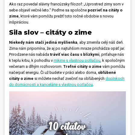
Ako raz povedal slávny francúzsky filozof: „Uprostred zimy som v
Prívesky, dog tagy, odznaky
sebe objavil večné leto.“ Poďme sa spoločne
pozrieť na citáty o
zime
, ktoré vám pomôžu prežiť toto ročné obdobie s novou
Doplnky do kancelárie, domácnosti, auta
inšpiráciou.
Sila slov – citáty o zime
Darčeky
Niekedy nám stačí jediná myšlienka
, aby zmenila celý náš deň.
Zima nám pripomína, že aj po najtuhšom mraze prichádza opäť jar.
PO-PIA 7:30 - 17:00
napíšte nám
Prirodzene nás nabáda
tráviť viac času s blízkymi
, priťahuje nás
0850 11 15 16
faxcopy@faxcopy.sk
k teplu krbu, k pohodliu v
mikine s vlastnou potlačou
,
k spoločným
večeriam a dlhým rozhovorom.
Trefné citáty o zime
vám pomôžu
Úvod
Produkty
načerpať energiu. Či už budete v práci alebo doma,
obľúbené
citáty o zime
si môžete nechať zvečniť na obľúbených
doplnkoch
Novinky
Blog
do domácnosti a kancelárie s vlastnou potlačou
.
Kontakty
Môj profil