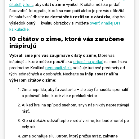
čitateľný font
,
aby
citát o zime
vynikol. K citátu môžete pridať
ľubovoľnú fotografiu, ktorá sa vám páči alebo je pre vás dôležitá.
Pri nahrávaní dbajte na
dostatočné rozlíšenie obrázka
, aby bol
výsledok ostrý – kvalitu obrázkov si môžete
overiť v našej DPI
kalkulačke
.
10 citátov o zime, ktoré vás zaručene
inšpirujú
Vybrali sme pre vás zaujímavé citáty o zime
, ktoré vás
inšpirujú a ktoré môžete použiť ako
originálnu potlač
na množstvo
predmetov. Kvalitná
personalizácia
odlišuje tuctové predmety od
tých jedinečných a osobných. Nechajte sa
inšpirovať naším
výberom citátov o zime:
Zima neprišla, aby ťa zastavila – ale aby ťa naučila spomaliť
a počúvať ticho, ktoré v lete prehluší vietor.
Aj keď krajina spí pod snehom, sny v nás nikdy neprestávajú
rásť.
Kto si dokáže udržať teplo v srdci v zime, ten bude horieť po
celý rok.
Zima odhaľuje silu. Strom, ktorý prežije mráz, zakvitne