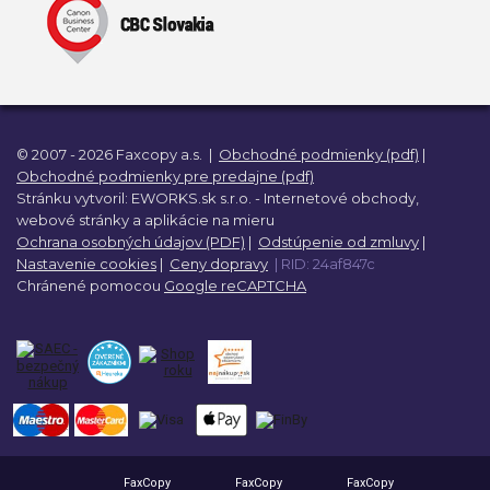
© 2007 - 2026 Faxcopy a.s.
|
Obchodné podmienky (pdf)
|
Obchodné podmienky pre predajne (pdf)
Stránku vytvoril:
EWORKS.sk s.r.o. -
Internetové obchody,
webové stránky a
aplikácie na mieru
Ochrana osobných údajov (PDF)
|
Odstúpenie od zmluvy
|
Nastavenie cookies
|
Ceny dopravy
| RID: 24af847c
Chránené pomocou
Google reCAPTCHA
FaxCopy
FaxCopy
FaxCopy