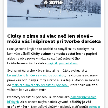
Citáty o zime sú viac než len slová –
môžu vás inšpirovať pri tvorbe darčeka
Existuje niečo krajšie ako podeliť sa s myšlienkou s niekým, na
kom vám záleží?
Citáty o zime nemusia zostať len na papieri
alebo na obrazovke – môžu sa stať súčasťou vášho
každodenného života alebo
originálnym darčekom
.
Svoj ranný čaj alebo kávu si túto zimu môžete vychutnať z
keramického hrnčeka s vlastnou potlačou
,
na ktorom je vytlačený
práve
váš obľúbený zimný citát o sile a teple.
Alebo sa zabaľte
do
mäkkej flísovej deky s vlastnou potlačou
,
ktorá nesie odkaz o
večnom lete vo vašom vnútri.
Predmety s vlastnou potlačou sú vhodné ako
darčeky pre vašich
blízkych
.
Ak si chcete takýto darček vytvoriť,
dôležitý je váš
grafický návrh.
Nemusí byť zložitý – niekedy stačí použiť
pekný a