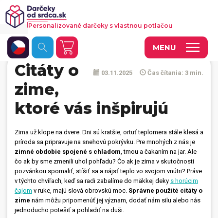
Personalizované darčeky s vlastnou potlačou
MENU
Citáty o
03.11.2025
Čas čítania: 3 min.
Fotoobrazy a dekorácie
zime,
Hrnčeky a keramika
ktoré vás inšpirujú
Kalendáre
Zima už klope na dvere. Dni sú kratšie, ortuť teplomera stále klesá a
Fotoknihy a fotozošity
príroda sa pripravuje na snehovú pokrývku. Pre mnohých z nás je
zimné obdobie spojené s chladom
, tmou a čakaním na jar. Ale
Personalizované hry
čo ak by sme zmenili uhol pohľadu? Čo ak je zima v skutočnosti
pozvánkou spomaliť, stíšiť sa a nájsť teplo vo svojom vnútri? Práve
Tričká a odevy
v týchto chvíľach, keď sa radi zabalíme do mäkkej deky
s horúcim
čajom
v ruke, majú slová obrovskú moc.
Správne použité citáty o
Vankúše a iný textil
zime
nám môžu pripomenúť jej význam, dodať nám silu alebo nás
jednoducho potešiť a pohladiť na duši.
Tašky, vaky, ruksaky