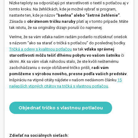
Nízke teploty sa odporúčajú pri starostlivosti o textil s potlačou aj v
tomto kroku. Na žehličkách, kde je možné vybrať si program,
nastavte ten, kde je názov
“bavlna” alebo “šetrné žehlenie”
.
Zásada o
obrátenom tričku naruby
platí aj v tomto prípade. Máte
tak istotu, že sa originálny dizajn poruší čo najmenej.
Veríme, že sa vám vďaka našim radám podarilo rozlúsknuť oriešok
s názvom “ako sa starať o tričká s potlačou” do poslednej bodky.
Tričká a odevy s kvalitnou potlačou
sa tak
vďaka správnej
starostlivosti môžu tešiť dlhému pobytu vo vašom šatníku
či
skrini. Ak sa vám však náhodou stalo, že ste kvôli nešternému
zaobchádzaniu o svoje obľúbené tričko prišli,
radi vám
pomôžeme s výrobou nového, presne podľa vašich predstáv
.
Inšpiráciu na vtipné citáty nájdete v našom nedávnom článku
15
najlepších vtipných citátov na tričká s vlastnou potlačou
.
Objednať tričko s vlastnou potlačou
Zdieľať na sociálnych sieťach: