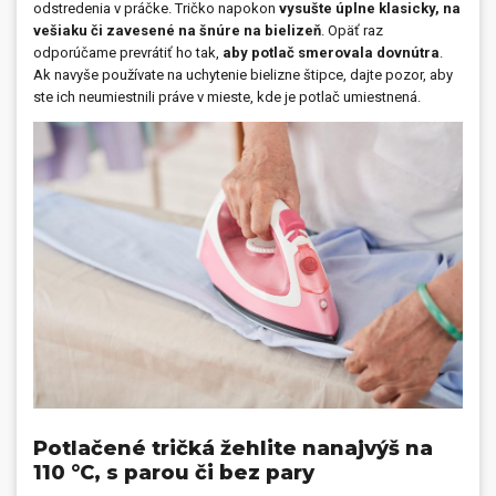
odstredenia v práčke. Tričko napokon
vysušte úplne klasicky, na
vešiaku či zavesené na šnúre na bielizeň
. Opäť raz
odporúčame prevrátiť ho tak,
aby potlač smerovala dovnútra
.
Ak navyše používate na uchytenie bielizne štipce, dajte pozor, aby
ste ich neumiestnili práve v mieste, kde je potlač umiestnená.
Potlačené tričká žehlite nanajvýš na
110 °C, s parou či bez pary