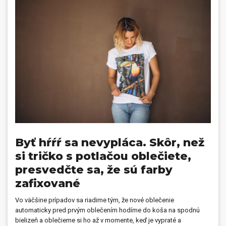
Prívesky, dog tagy, odznaky
Doplnky do kancelárie, domácnosti, auta
Darčeky
PO-PIA 7:30 - 17:00
napíšte nám
0850 11 15 16
faxcopy@faxcopy.sk
Úvod
Produkty
Novinky
Blog
Byť hŕŕŕ sa nevypláca. Skôr, než
si tričko s potlačou oblečiete,
Kontakty
presvedčte sa, že sú farby
Môj profil
zafixované
Vo väčšine prípadov sa riadime tým, že nové oblečenie
automaticky pred prvým oblečením hodíme do koša na spodnú
bielizeň a oblečieme si ho až v momente, keď je vypraté a