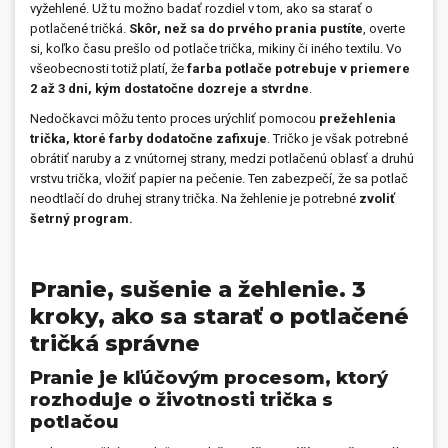
vyžehlené. Už tu možno badať rozdiel v tom, ako sa starať o
potlačené tričká.
Skôr, než sa do prvého prania pustíte
, overte
si, koľko času prešlo od potlače trička, mikiny či iného textilu. Vo
všeobecnosti totiž platí, že
farba potlače potrebuje v priemere
2 až 3 dni, kým dostatočne dozreje a stvrdne
.
Nedočkavci môžu tento proces urýchliť pomocou
prežehlenia
trička, ktoré farby dodatočne zafixuje
. Tričko je však potrebné
obrátiť naruby a z vnútornej strany, medzi potlačenú oblasť a druhú
vrstvu trička, vložiť papier na pečenie. Ten zabezpečí, že sa potlač
neodtlačí do druhej strany trička. Na žehlenie je potrebné
zvoliť
šetrný program.
Pranie, sušenie a žehlenie. 3
kroky, ako sa starať o potlačené
tričká správne
Pranie je kľúčovým procesom, ktorý
rozhoduje o životnosti trička s
potlačou