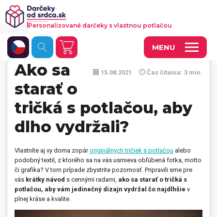
Personalizované darčeky s vlastnou potlačou
MENU
Ako sa
15.08.2021
Čas čítania: 3 min.
Fotoobrazy a dekorácie
starať o
Hrnčeky a keramika
tričká s potlačou, aby
Kalendáre
dlho vydržali?
Fotoknihy a fotozošity
Vlastníte aj vy doma zopár
originálnych tričiek s potlačou
alebo
Personalizované hry
podobný textil, z ktorého sa na vás usmieva obľúbená fotka, motto
či grafika? V tom prípade zbystrite pozornosť. Pripravili sme pre
Tričká a odevy
vás
krátky návod
s cennými radami,
ako sa starať o tričká s
potlačou, aby vám jedinečný dizajn vydržal čo najdlhšie
v
Vankúše a iný textil
plnej kráse a kvalite.
Tašky, vaky, ruksaky