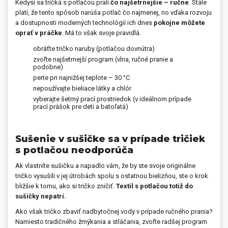
Kedysi sa tričká s potlačou prali
čo najšetrnejšie – ručne
. Stále
platí, že tento spôsob narúša potlač čo najmenej, no vďaka rozvoju
a dostupnosti moderných technológií ich dnes
pokojne môžete
oprať v práčke
. Má to však svoje pravidlá.
obráťte tričko naruby (potlačou dovnútra)
zvoľte najšetrnejší program (vlna, ručné pranie a
podobne)
perte pri najnižšej teplote – 30 °C
nepoužívajte bieliace látky a chlór
vyberajte šetrný prací prostriedok (v ideálnom prípade
prací prášok pre deti a batoľatá)
Sušenie v sušičke sa v prípade tričiek
s potlačou neodporúča
Ak vlastníte sušičku a napadlo vám, že by ste svoje originálne
tričko vysušili v jej útrobách spolu s ostatnou bielizňou, ste o krok
bližšie k tomu, ako si tričko zničiť.
Textil s potlačou totiž do
sušičky nepatrí.
Ako však tričko zbaviť nadbytočnej vody v prípade ručného prania?
Namiesto tradičného žmýkania a stláčania, zvoľte radšej program