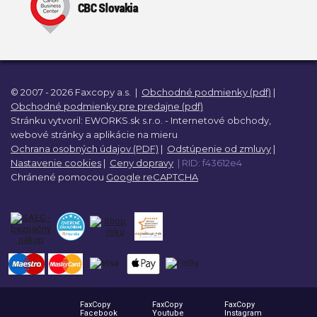
© 2007 - 2026 Faxcopy a.s.
|
Obchodné podmienky (pdf)
|
Obchodné podmienky pre predajne (pdf)
Stránku vytvoril:
EWORKS.sk s.r.o. -
Internetové obchody,
webové stránky a
aplikácie na mieru
Ochrana osobných údajov (PDF)
|
Odstúpenie od zmluvy
|
Nastavenie cookies
|
Ceny dopravy
| RID: f43612e4
Chránené pomocou
Google reCAPTCHA
FaxCopy
FaxCopy
FaxCopy
Facebook
Youtube
Instagram