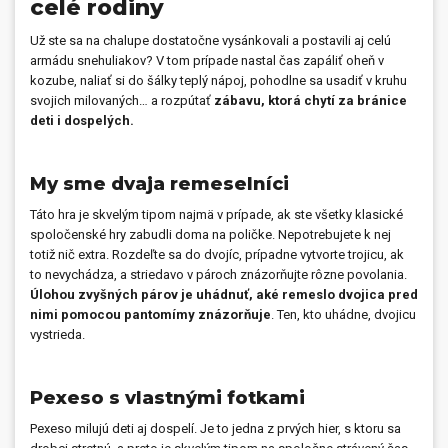
celé rodiny
Už ste sa na chalupe dostatočne vysánkovali a postavili aj celú
armádu snehuliakov? V tom prípade nastal čas zapáliť oheň v
kozube, naliať si do šálky teplý nápoj, pohodlne sa usadiť v kruhu
svojich milovaných… a rozpútať
zábavu, ktorá chytí za bránice
deti i dospelých.
My sme dvaja remeselníci
Táto hra je skvelým tipom najmä v prípade, ak ste všetky klasické
spoločenské hry zabudli doma na poličke. Nepotrebujete k nej
totiž nič extra. Rozdeľte sa do dvojíc, prípadne vytvorte trojicu, ak
to nevychádza, a striedavo v pároch znázorňujte rôzne povolania.
Úlohou zvyšných párov je uhádnuť, aké remeslo dvojica pred
nimi pomocou pantomímy znázorňuje
. Ten, kto uhádne, dvojicu
vystrieda.
Pexeso s vlastnými fotkami
Pexeso milujú deti aj dospelí. Je to jedna z prvých hier, s ktoru sa