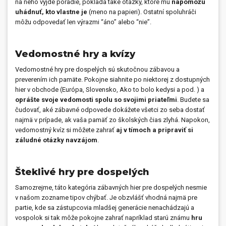
na neho vyjde poradie, pokladá také otázky, ktoré mu
napomôžu
uhádnuť, kto vlastne je
(meno na papieri). Ostatní spoluhráči
môžu odpovedať len výrazmi “áno” alebo “nie”.
Vedomostné hry a kvízy
Vedomostné hry pre dospelých sú skutočnou zábavou a
preverením ich pamäte. Pokojne siahnite po niektorej z dostupných
hier v obchode (Európa, Slovensko, Ako to bolo kedysi a pod. ) a
oprášte svoje vedomosti spolu so svojimi priateľmi
. Budete sa
čudovať, aké zábavné odpovede dokážete všetci zo seba dostať
najmä v prípade, ak vaša pamäť zo školských čias zlyhá. Napokon,
vedomostný kvíz si môžete zahrať
aj v tímoch a pripraviť si
záludné otázky navzájom
.
Šteklivé hry pre dospelých
Samozrejme, táto kategória zábavných hier pre dospelých nesmie
v našom zozname tipov chýbať. Je obzvlášť vhodná najmä pre
partie, kde sa zástupcovia mladšej generácie nenachádzajú a
vospolok si tak môže pokojne zahrať napríklad starú známu
hru