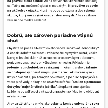
na pravdu alebo skutok
. Ak na dotyčného ukáže hrdlo krútiacej
sa fľašky, má možnosť vybrať si medzi tým,
či pravdivo odpovie
na akúkoľvek otázku
, ktorá mu bude položená, alebo
vykoná
skutok, ktorý mu zvyšok osadenstva vymyslí
. A tu sa zábave
veru žiadne medze nekladú!
Dobrú, ale zároveň poriadne vtipnú
chuť
Chystáte sa počas silvestrovského večera servírovať jednohubky?
A čo tak urobiť to tak trochu zábavnejšie. Vymyslite
súťaž
, vďaka
ktorej si bruchá skôr, než sa naplnia silvestrovskými dobrotami,
poriadne ponatriasate pri výbuchoch smiechu. Príkladom je
jedenie jednohubiek so zaviazanými očami
, alebo
triafanie
sa poslepiačky do úst svojmu partnerovi
. Ak máte navyše v
úmysle siahnuť aj po zdravých pokrmoch, a po ruke zopár jabĺk a
vedro plné vody, pokojne sa osviežte súťažou
“Kto len s pomocou
úst vyloví najskôr všetky jabĺčka”
. Stopkami zmerajte čas
každému odvážlivcovi a víťazovi pripravte napríklad jeho obľúbený
miešaný drink.
Aj vy sa už tešíte na chvíle, ako
oslávite koniec uplynulého roka