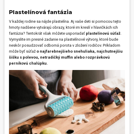
Plastelínová fantázia
V každej rodine sa nájde plastelína. Aj vaše deti si pomocou tejto
hmoty nadšene vytvárajú obrazy, ktoré im kreslí v hlavičkách ich
fantázia? Tentokrát však môžete usporiadať
plastelínovú súťaž
.
Vymyslite im presné zadanie na plastelínové výtvory, ktoré bude
neskôr posudzovať odborná porota v zložení rodičov. Príkladom
môže byť súťaž
o najfarebnejšieho snehuliaka, najchutnejšiu
šišku s polevou, netradičký muffin alebo rozprávkovú
perníkovú chalúpku.