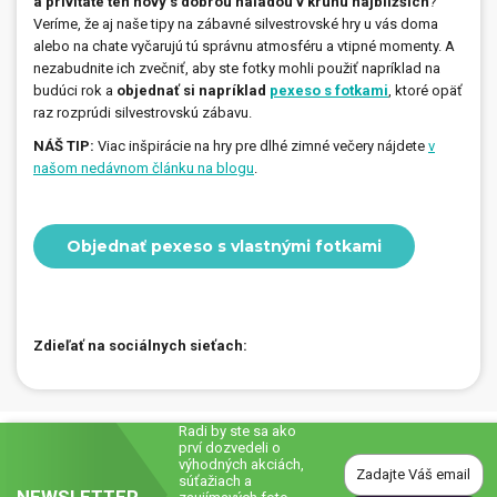
a privítate ten nový s dobrou náladou v kruhu najbližších
?
Veríme, že aj naše tipy na zábavné silvestrovské hry u vás doma
alebo na chate vyčarujú tú správnu atmosféru a vtipné momenty. A
nezabudnite ich zvečniť, aby ste fotky mohli použiť napríklad na
budúci rok a
objednať si napríklad
pexeso s fotkami
, ktoré opäť
raz rozprúdi silvestrovskú zábavu.
NÁŠ TIP:
Viac inšpirácie na hry pre dlhé zimné večery nájdete
v
našom nedávnom článku na blogu
.
Objednať pexeso s vlastnými fotkami
Zdieľať na sociálnych sieťach:
Radi by ste sa ako
prví dozvedeli o
výhodných akciách,
súťažiach a