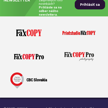
NEWSLETTER
zaujímavých foto
novinkách?
Prihláste sa na
odber nášho
newslettera.