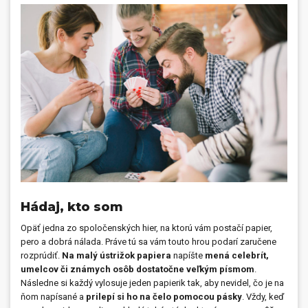
Hádaj, kto som
Opäť jedna zo spoločenských hier, na ktorú vám postačí papier,
pero a dobrá nálada. Práve tú sa vám touto hrou podarí zaručene
rozprúdiť.
Na malý ústrižok papiera
napíšte
mená celebrít,
umelcov či známych osôb dostatočne veľkým písmom
.
Následne si každý vylosuje jeden papierik tak, aby nevidel, čo je na
ňom napísané a
prilepí si ho na čelo pomocou pásky
. Vždy, keď