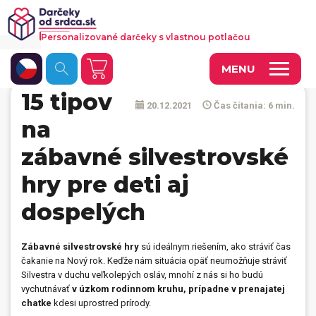
Personalizované darčeky s vlastnou potlačou
MENU
15 tipov
20.12.2021
Čas čítania: 6 min.
Fotoobrazy a dekorácie
na
Hrnčeky a keramika
zábavné silvestrovské
Kalendáre
hry pre deti aj
Fotoknihy a fotozošity
dospelých
Personalizované hry
Zábavné silvestrovské hry
sú ideálnym riešením, ako stráviť čas
Tričká a odevy
čakanie na Nový rok. Keďže nám situácia opäť neumožňuje stráviť
Silvestra v duchu veľkolepých osláv, mnohí z nás si ho budú
Vankúše a iný textil
vychutnávať
v úzkom rodinnom kruhu, prípadne v prenajatej
chatke
kdesi uprostred prírody.
Tašky, vaky, ruksaky