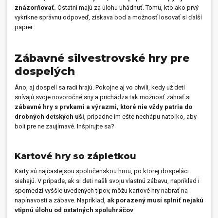
znázorňovať.
Ostatní majú za úlohu uhádnuť. Tomu, kto ako prvý
vykríkne správnu odpoveď, získava bod a možnosť losovať si ďalší
papier.
Zábavné silvestrovské hry pre
dospelých
Áno, aj dospelí sa radi hrajú. Pokojne aj vo chvíli, kedy už deti
snívajú svoje novoročné sny a prichádza tak možnosť zahrať si
zábavné hry s prvkami a výrazmi, ktoré nie vždy patria do
drobných detských uší
, prípadne im ešte nechápu natoľko, aby
boli pre ne zaujímavé. Inšpirujte sa?
Kartové hry so zápletkou
Karty sú najčastejšou spoločenskou hrou, po ktorej dospeláci
siahajú. V prípade, ak si deti našli svoju vlastnú zábavu, napríklad i
spomedzi vyššie uvedených tipov, môžu kartové hry nabrať na
napínavosti a zábave. Napríklad,
ak porazený musí splniť nejakú
vtipnú úlohu od ostatných spoluhráčov
.