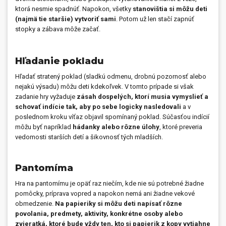
ktorá nesmie spadnúť. Napokon, všetky
stanovištia si môžu deti
(najmä tie staršie) vytvoriť sami
. Potom už len stačí zapnúť
stopky a zábava môže začať.
Hľadanie pokladu
Hľadať stratený poklad (sladkú odmenu, drobnú pozornosť alebo
nejakú výsadu) môžu deti kdekoľvek. V tomto prípade si však
zadanie hry vyžaduje
zásah dospelých, ktorí musia vymyslieť a
schovať indície tak, aby po sebe logicky nasledovali
a v
poslednom kroku víťaz objavil spomínaný poklad. Súčasťou indícií
môžu byť napríklad
hádanky alebo rôzne úlohy
, ktoré preveria
vedomosti starších detí a šikovnosť tých mladších.
Pantomíma
Hra na pantomímu je opäť raz niečím, kde nie sú potrebné žiadne
pomôcky, príprava vopred a napokon nemá ani žiadne vekové
obmedzenie.
Na papieriky si môžu deti napísať rôzne
povolania, predmety, aktivity, konkrétne osoby alebo
zvieratká, ktoré bude vždy ten, kto si papierik z kopy vytiahne