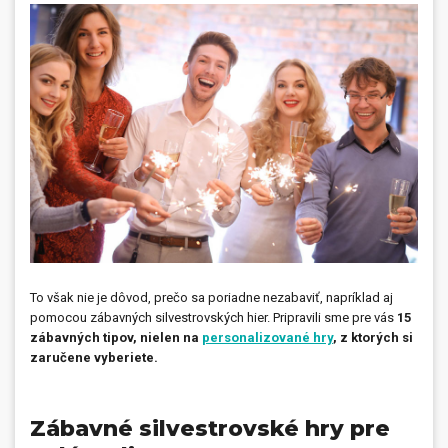
Prívesky, dog tagy, odznaky
Doplnky do kancelárie, domácnosti, auta
Darčeky
PO-PIA 7:30 - 17:00
napíšte nám
0850 11 15 16
faxcopy@faxcopy.sk
Úvod
Produkty
Novinky
Blog
To však nie je dôvod, prečo sa poriadne nezabaviť, napríklad aj
Kontakty
pomocou zábavných silvestrovských hier. Pripravili sme pre vás
15
zábavných tipov, nielen na
personalizované hry
, z ktorých si
Môj profil
zaručene vyberiete.
Zábavné silvestrovské hry pre