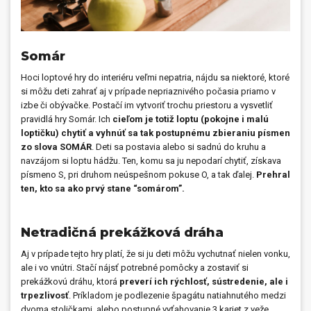
Somár
Hoci loptové hry do interiéru veľmi nepatria, nájdu sa niektoré, ktoré
si môžu deti zahrať aj v prípade nepriaznivého počasia priamo v
izbe či obývačke. Postačí im vytvoriť trochu priestoru a vysvetliť
pravidlá hry Somár. Ich
cieľom je totiž loptu (pokojne i malú
loptičku) chytiť a vyhnúť sa tak postupnému zbieraniu písmen
zo slova SOMÁR
. Deti sa postavia alebo si sadnú do kruhu a
navzájom si loptu hádžu. Ten, komu sa ju nepodarí chytiť, získava
písmeno S, pri druhom neúspešnom pokuse O, a tak ďalej.
Prehral
ten, kto sa ako prvý stane “somárom”.
Netradičná prekážková dráha
Aj v prípade tejto hry platí, že si ju deti môžu vychutnať nielen vonku,
ale i vo vnútri. Stačí nájsť potrebné pomôcky a zostaviť si
prekážkovú dráhu, ktorá
preverí ich rýchlosť, sústredenie, ale i
trpezlivosť
. Príkladom je podlezenie špagátu natiahnutého medzi
dvoma stoličkami, alebo postupné vyťahovanie 3 kariet z veže,