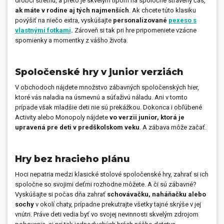
drobci stretnú, a preto je skvelým tipom na spoločne strávený čas,
ak máte v rodine aj tých najmenších
. Ak chcete túto klasiku
povýšiť na niečo extra, vyskúšajte
personalizované
pexeso s
vlastnými fotkami
.
Zároveň si tak pri hre pripomeniete vzácne
spomienky a momentky z vášho života.
Spoločenské hry v junior verziách
V obchodoch nájdete množstvo zábavných spoločenských hier,
ktoré vás naladia na úsmevnú a súťaživú náladu. Ani v tomto
prípade však mladšie deti nie sú prekážkou. Dokonca i obľúbené
Activity alebo Monopoly nájdete
vo verzii junior, ktorá je
upravená pre deti v predškolskom veku
. A zábava môže začať.
Hry bez hracieho plánu
Hoci nepatria medzi klasické stolové spoločenské hry, zahrať si ich
spoločne so svojimi deťmi rozhodne môžete. A či sú zábavné?
Vyskúšajte si počas dňa zahrať
schovávačku, naháňačku alebo
sochy
v okolí chaty, prípadne prekutrajte všetky tajné skrýše v jej
vnútri. Práve deti vedia byť vo svojej nevinnosti skvelým zdrojom