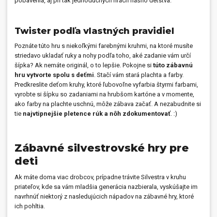
pobavenia, aj pri tak jednoduchých hrách nášho detstva.
Twister podľa vlastných pravidiel
Poznáte túto hru s niekoľkými farebnými kruhmi, na ktoré musíte
striedavo ukladať ruky a nohy podľa toho, aké zadanie vám určí
šípka? Ak nemáte originál, o to lepšie. Pokojne si
túto zábavnú
hru vytvorte spolu s deťmi
. Stačí vám stará plachta a farby.
Predkreslite deťom kruhy, ktoré ľubovoľne vyfarbia štyrmi farbami,
vyrobte si šípku so zadaniami na hrubšom kartóne a v momente,
ako farby na plachte uschnú, môže zábava začať. A nezabudnite si
tie
najvtipnejšie pletence rúk a nôh zdokumentovať
. :)
Zábavné silvestrovské hry pre
deti
Ak máte doma viac drobcov, prípadne trávite Silvestra v kruhu
priateľov, kde sa vám mladšia generácia nazbierala, vyskúšajte im
navrhnúť niektorý z nasledujúcich nápadov na zábavné hry, ktoré
ich pohltia.