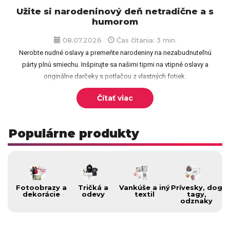
Užite si narodeninový deň netradične a s
humorom
08.07.2026
Čas čítania: 3 min.
Nerobte nudné oslavy a premeňte narodeniny na nezabudnuteľnú
párty plnú smiechu. Inšpirujte sa našimi tipmi na vtipné oslavy a
originálne darčeky s potlačou z vlastných fotiek.
Čítať viac
Populárne produkty
Fotoobrazy a
Tričká a
Vankúše a iný
Prívesky, dog
dekorácie
odevy
textil
tagy,
odznaky