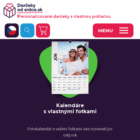
Personalizované darčeky s vlastnou potlačou
MENU
Fotoobrazy a dekorácie
Hrnčeky a keramika
Kalendáre
Fotoknihy a fotozošity
Personalizované hry
Kalendáre
s vlastnými fotkami
Tričká a odevy
Vankúše a iný textil
Fotokalendár s vašimi fotkami vás rozveselí po
celý rok
Tašky, vaky, ruksaky