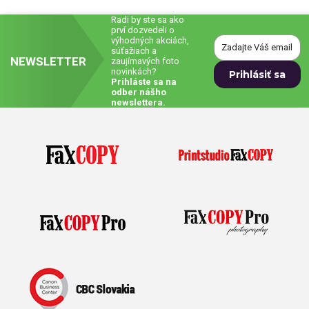
Radi by ste sa ako
prví dozvedeli o
výhodných akciách,
súťažiach a
NEWSLETTER
zaujímavých foto
novinkách?
Prihláste sa na
odber nášho
newslettera.