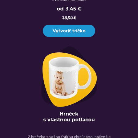
od 3,45 €
18,90 €
Vytvoriť tričko
Hrnček
s vlastnou potlačou
Z hrnčeka s vašou fotkou chutí nápoj najlepšie