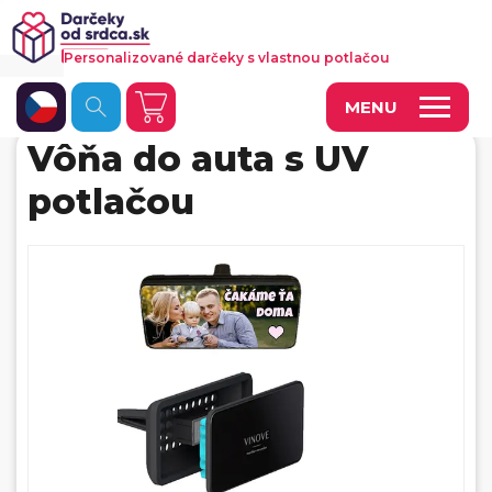
Personalizované darčeky s vlastnou potlačou
MENU
Vôňa do auta s UV
Fotoobrazy a dekorácie
potlačou
Hrnčeky a keramika
Kalendáre
Fotoknihy a fotozošity
Personalizované hry
Tričká a odevy
Vankúše a iný textil
Tašky, vaky, ruksaky