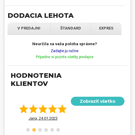
DODACIA LEHOTA
V PREDAJNI
ŠTANDARD
EXPRES
Neurčila sa vaša poloha správne?
Zadajte ju ručne
Prípadne si pozrite všetky predajne
HODNOTENIA
KLIENTOV
Spokojnosť.. od objednania
komunikácia počas výroby,
Zobraziť všetko
až po samotné...
Jana,
24.01.2023
Martina,
04.01.2023