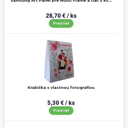
Samsung Art Panel pre Music Frame a tlač 5 ks...
28,70 € / ks
Prezrieť
Krabička s vlastnou fotografiou
5,30 € / ks
Prezrieť