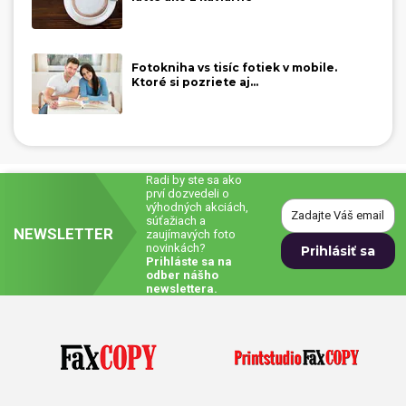
Fotokniha vs tisíc fotiek v mobile.
Ktoré si pozriete aj...
Radi by ste sa ako
prví dozvedeli o
výhodných akciách,
súťažiach a
NEWSLETTER
zaujímavých foto
novinkách?
Prihláste sa na
odber nášho
newslettera.