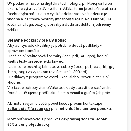
UV potlač je moderná digitálna technológia, pri ktorej sa farba
okamžite vytvrdzuje UV svetlom. Vďaka tomu je potlač detailná a
farebne výrazná. Tak isto vyniká odolnosťou voči oderu a je
vhodná aj na tmavé povrchy (možnosť tlače bielou farbou). Je
ideálna na logá, texty aj obrázky a dodá produktom jedinečný
vzhľad.
Správne podklady pre UV potlač
Aby bol výsledok kvalitný, je potrebné dodať podklady v
správnom formáte:
- Ideálne sú
vektorové formáty
(.cdr, .pdf, .ai , .eps), kde sú
všetky texty prevedené do kriviek.
- Je možné použiť aj bitmapové súbory (.psd, .pdf, .eps, .tif, .jpg,
.bmp, .png) vo vysokom rozlíšení (min. 300 dpi).
- Podklady z programov Word, Excel alebo PowerPoint nie sú
vhodné.
V prípade potreby vieme Vaše podklady upraviť do správneho
formátu- účtujeme podľa aktuálneho cenníka grafických prác.
Ak máte záujem o väčší počet kusov prosím kontaktujte
kalkulacie@faxcopy.sk
pre individuálnu cenovú ponuku.
Možnosť vyhotovenia produktu v expresnej dodacej lehote:
+
50% z ceny objednávky.