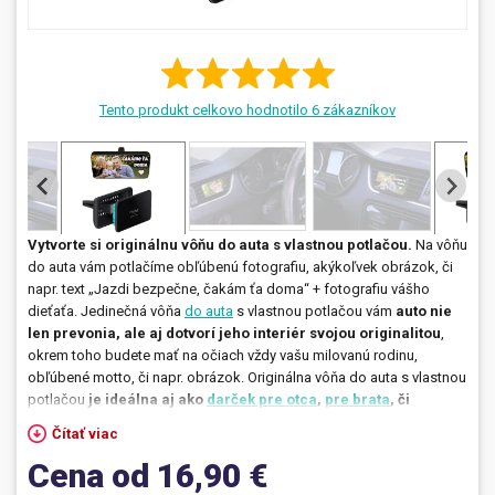
Prívesky, dog tagy, odznaky
Doplnky do kancelárie, domácnosti, auta
Tento produkt celkovo hodnotilo
6
zákazníkov
Darčeky
PO-PIA 7:30 - 17:00
napíšte nám
0850 11 15 16
faxcopy@faxcopy.sk
Vytvorte si originálnu vôňu do auta s vlastnou potlačou.
Na vôňu
Úvod
Produkty
do auta vám potlačíme obľúbenú fotografiu, akýkoľvek obrázok, či
napr. text „Jazdi bezpečne, čakám ťa doma“ + fotografiu vášho
Novinky
Blog
dieťaťa. Jedinečná vôňa
do auta
s vlastnou potlačou vám
auto nie
len prevonia, ale aj dotvorí jeho interiér svojou originalitou
,
Kontakty
okrem toho budete mať na očiach vždy vašu milovanú rodinu,
obľúbené motto, či napr. obrázok. Originálna vôňa do auta s vlastnou
Môj profil
potlačou
je ideálna aj ako
darček pre otca
,
pre brata
,
či
pokojne pre kohokoľvek, kto vlastní auto
a má narodeniny,
meniny
Čítať viac
alebo iný významný deň, ktorý by sa patrilo osláviť prekvapením –
Cena od 16,90 €
originálnym darčekom s vlastnou potlačou.