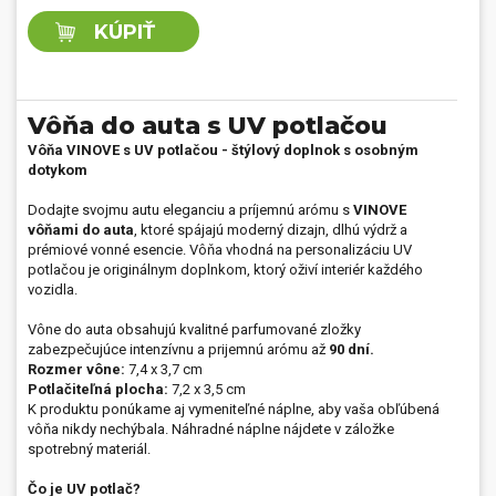
KÚPIŤ
Vôňa do auta s UV potlačou
Vôňa VINOVE s UV potlačou - štýlový doplnok s osobným
dotykom
Dodajte svojmu autu eleganciu a príjemnú arómu s
VINOVE
vôňami do auta
, ktoré spájajú moderný dizajn, dlhú výdrž a
prémiové vonné esencie. Vôňa vhodná na personalizáciu UV
potlačou je originálnym doplnkom, ktorý oživí interiér každého
vozidla.
Vône do auta obsahujú kvalitné parfumované zložky
zabezpečujúce intenzívnu a prijemnú arómu až
90 dní.
Rozmer vône:
7,4 x 3,7 cm
Potlačiteľná plocha:
7,2 x 3,5 cm
K produktu ponúkame aj vymeniteľné náplne, aby vaša obľúbená
vôňa nikdy nechýbala. Náhradné náplne nájdete v záložke
spotrebný materiál.
Čo je UV potlač?