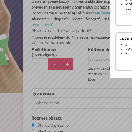
U nás si vyberie každý – okrem
základného prevedenia 
Možn
prevedenie) a
nevšedný tvar HEXA
(obrazy so šesťuholn
sép
Odporúčame si pozrieť aj náš článok
Najčastejšie otázky p
Ak nemáte k dispozíciu vlastnú fotografiu, inšpiráciu nájd
pokračovaní
.
Ako si obraz s fotkou objednať?
Proces je rozdelený do 4 na seba nadväzujúcich
…
Zobr
ZRÝCH
Základné nastavenia
Jed
Vyt
Počet kusov
Kód voucheru:
Edi
(rovnakých):
-
+
Zadajte iba kód voucheru. Hesl
zadáte do ďalšieho poľa, ktoré 
kódu.
Typ obrazu
vyberte položku
Rozmer obrazu
Štandardný rozmer
Vlastný rozmer