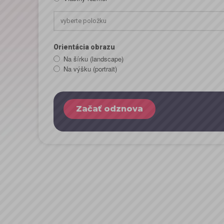
vyberte položku
Orientácia obrazu
Na šírku (landscape)
Na výšku (portrait)
Začať odznova