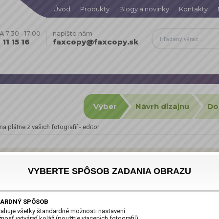
Úvod
Produkty
Blogy a novinky
Kontakty
 7:30 - 17:00
napíšte nám
11 15 16
faxcopy@faxcopy.sk
Výber
Návrh dizajnu
Do
a plátne z vašich fotografií - editor
VYBERTE SPÔSOB ZADANIA OBRAZU
cete potešiť len seba.
ARDNÝ SPÔSOB
covaných fotoobrazov
tlačených na špičkových tlačiarňach Canon vo vysokom
ahuje všetky štandardné možnosti nastavení
é na skrytom drevenom ráme (rám nie je viditeľný, obraz ho celý prekrýva).
osť vytvárať koláž (použitie viacerých fotografií)