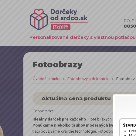
PO-PIA
0850 
Personalizované darčeky s vlastnou potlačou
Fotoobrazy
Úvodná stránka
Fotoobrazy a dekorácie
Fotoobraz n
Aktuálna cena produktu
Fotoobraz
Ideálny darček pre každého
– pre blízkych, ale aj keď ch
ŠTAND
Ponúkame niekoľko druhov moderných kvalitne spra
Obs
tlači používame kvalitné technológie. Fotoobrazy sú napnut
Možn