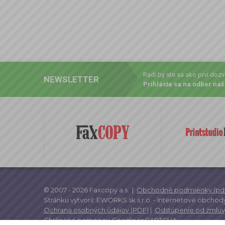
Radi by ste sa ako prví doz
NEWSLETTER
Prihláste sa na odber náš
© 2007 - 2026 Faxcopy a.s.
|
Obchodné podmienky (pdf
Stránku vytvoril:
EWORKS.sk s.r.o. -
Internetové obchody
Ochrana osobných údajov (PDF)
|
Odstúpenie od zmluv
Chránené pomocou
Google reCAPTCHA