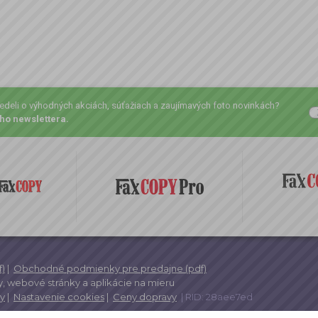
vedeli o výhodných akciách, súťažiach a zaujímavých foto novinkách?
ho newslettera.
)
|
Obchodné podmienky pre predajne (pdf)
,
webové stránky a
aplikácie na mieru
y
|
Nastavenie cookies
|
Ceny dopravy
| RID: 28aee7ed