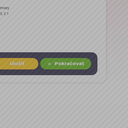
ozmery
, 2:1
Uložiť
Pokračovať