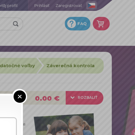
Môj profil
Prihlásiť
Zaregistrovať
.
FAQ
datočné voľby
Záverečná kontrola
0.00 €
ROZBALIŤ
 rozlíšení, pri