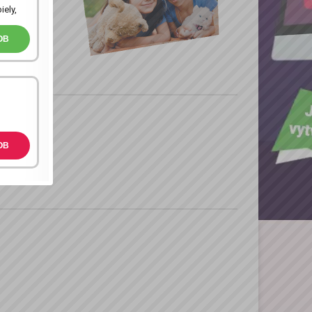
, precízne
iely,
OB
eho
OB