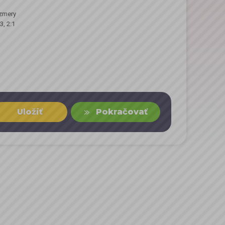
ozmery
, 2:1
Uložiť
Pokračovať