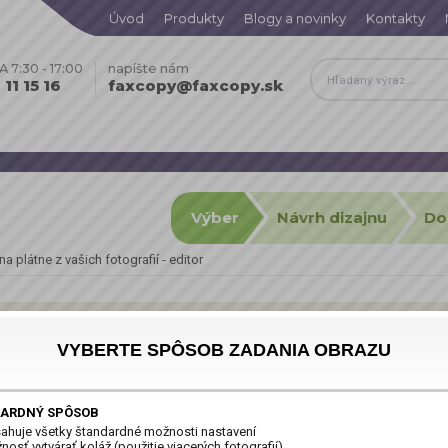
Úvod
Produkty
Blogy a novinky
Kontakty
 7:30 - 17:00
napíšte nám
11 15 16
faxcopy@faxcopy.sk
Výber
Návrh dizajnu
Do
a plátne z vašich fotografií - editor
VYBERTE SPÔSOB ZADANIA OBRAZU
cete potešiť len seba.
ARDNÝ SPÔSOB
covaných fotoobrazov
tlačených na špičkových tlačiarňach Canon vo vysokom
ahuje všetky štandardné možnosti nastavení
é na skrytom drevenom ráme (rám nie je viditeľný, obraz ho celý prekrýva).
osť vytvárať koláž (použitie viacerých fotografií)