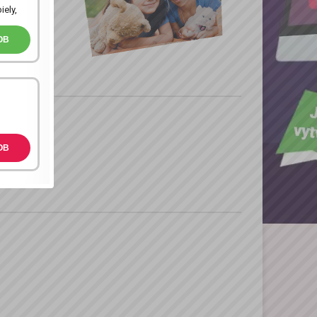
, precízne
iely,
OB
eho
OB