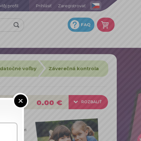
Môj profil
Prihlásiť
Zaregistrovať
.
FAQ
datočné voľby
Záverečná kontrola
0.00 €
ROZBALIŤ
 rozlíšení, pri