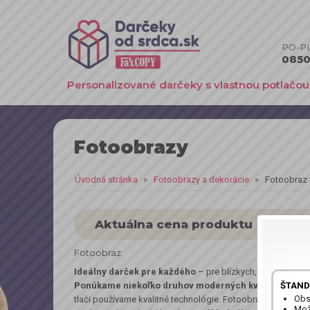
PO-PIA
0850 
Personalizované darčeky s vlastnou potlačou
Fotoobrazy
Úvodná stránka
Fotoobrazy a dekorácie
Fotoobraz n
Aktuálna cena produktu
Fotoobraz
Ideálny darček pre každého
– pre blízkych, ale aj keď ch
ŠTAND
Ponúkame niekoľko druhov moderných kvalitne spra
Obs
tlači používame kvalitné technológie. Fotoobrazy sú napnut
Možn