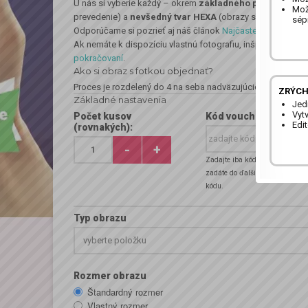
U nás si vyberie každý – okrem
základného prevedenia 
Možn
prevedenie) a
nevšedný tvar HEXA
(obrazy so šesťuholn
sép
Odporúčame si pozrieť aj náš článok
Najčastejšie otázky p
Ak nemáte k dispozíciu vlastnú fotografiu, inšpiráciu nájd
pokračovaní
.
Ako si obraz s fotkou objednať?
Proces je rozdelený do 4 na seba nadväzujúcich
…
Zobr
ZRÝCH
Základné nastavenia
Jed
Vyt
Počet kusov
Kód voucheru:
Edi
(rovnakých):
-
+
Zadajte iba kód voucheru. Hesl
zadáte do ďalšieho poľa, ktoré 
kódu.
Typ obrazu
vyberte položku
Rozmer obrazu
Štandardný rozmer
Vlastný rozmer