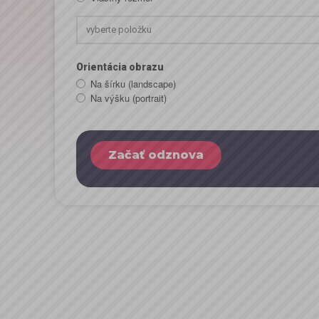
vyberte položku
Orientácia obrazu
Na šírku (landscape)
Na výšku (portrait)
Začať odznova