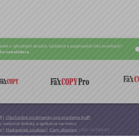
vedeli o výhodných akciách, súťažiach a zaujímavých foto novinkách?
ho newslettera.
)
|
Obchodné podmienky pre predajne (pdf)
,
webové stránky a
aplikácie na mieru
y
|
Nastavenie cookies
|
Ceny dopravy
| RID: 4431bb83