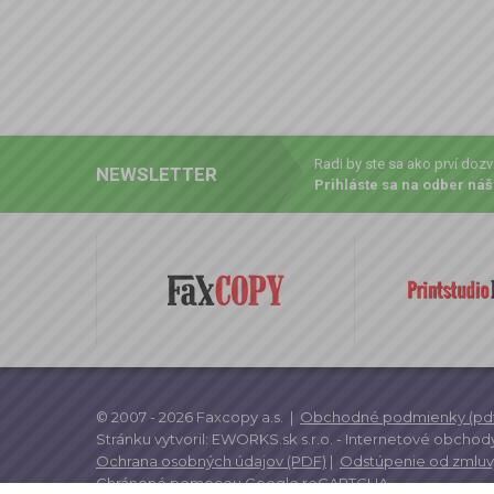
Radi by ste sa ako prví doz
NEWSLETTER
Prihláste sa na odber náš
© 2007 - 2026 Faxcopy a.s.
|
Obchodné podmienky (pdf
Stránku vytvoril:
EWORKS.sk s.r.o. -
Internetové obchody
Ochrana osobných údajov (PDF)
|
Odstúpenie od zmluv
Chránené pomocou
Google reCAPTCHA